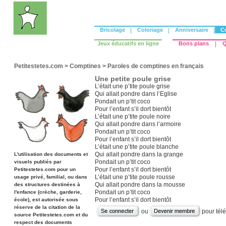
Bricolage
|
Coloriage
|
Anniversaire
|
C
Jeux éducatifs en ligne
Bons plans
|
Q
Petitestetes.com
>
Comptines
>
Paroles de comptines en français
Une petite poule grise
L’était une p’tite poule grise
Qui allait pondre dans l’Eglise
Pondait un p’tit coco
Pour l’enfant s’il dort bientôt
L’était une p’tite poule noire
Qui allait pondre dans l’armoire
Pondait un p’tit coco
Pour l’enfant s’il dort bientôt
L’était une p’tite poule blanche
Qui allait pondre dans la grange
L'utilisation des documents et
Pondait un p’tit coco
visuels publiés par
Pour l’enfant s’il dort bientôt
Petitestetes.com pour un
L’était une p’tite poule rousse
usage privé, familial, ou dans
Qui allait pondre dans la mousse
des structures destinées à
Pondait un p’tit coco
l'enfance (crèche, garderie,
Pour l’enfant s’il dort bientôt
école), est autorisée sous
réserve de la citation de la
ou
pour tél
source Petitestetes.com et du
respect des documents