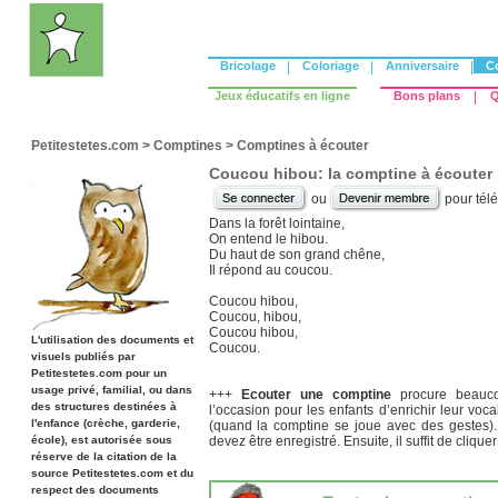
Bricolage
|
Coloriage
|
Anniversaire
|
C
Jeux éducatifs en ligne
Bons plans
|
Q
Petitestetes.com
>
Comptines
>
Comptines à écouter
Coucou hibou: la comptine à écouter
ou
pour tél
Dans la forêt lointaine,
On entend le hibou.
Du haut de son grand chêne,
Il répond au coucou.
Coucou hibou,
Coucou, hibou,
Coucou hibou,
L'utilisation des documents et
Coucou.
visuels publiés par
Petitestetes.com pour un
usage privé, familial, ou dans
+++
Ecouter une comptine
procure beaucou
des structures destinées à
l’occasion pour les enfants d’enrichir leur voca
l'enfance (crèche, garderie,
(quand la comptine se joue avec des gestes).
école), est autorisée sous
devez être enregistré. Ensuite, il suffit de cliquer
réserve de la citation de la
source Petitestetes.com et du
respect des documents