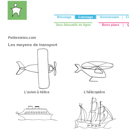
Bricolage
|
Coloriage
|
Anniversaire
|
C
Jeux éducatifs en ligne
Bons plans
|
Q
Petitestetes.com
Les moyens de transport
L'avion à hélice
L'hélicoptère