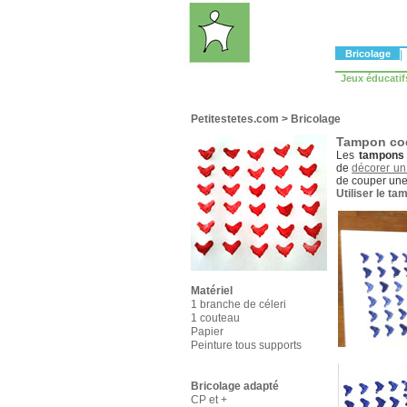
Bricolage
|
Jeux éducatif
Petitestetes.com
>
Bricolage
Tampon co
Les
tampons
de
décorer un
de couper une
Utiliser le t
Matériel
1 branche de céleri
1 couteau
Papier
Peinture tous supports
Bricolage adapté
CP et +