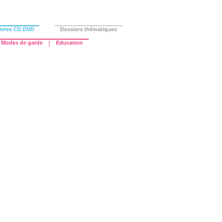
ivres CD DVD
Dossiers thématiques
Modes de garde
|
Education