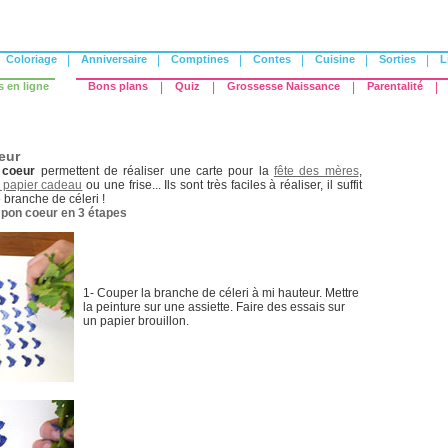
Coloriage
|
Anniversaire
|
Comptines
|
Contes
|
Cuisine
|
Sorties
|
L
s en ligne
Bons plans
|
Quiz
|
Grossesse Naissance
|
Parentalité
|
eur
 coeur
permettent de réaliser une carte pour la
fête des mères
,
 papier cadeau
ou une frise... Ils sont très faciles à réaliser, il suffit
 branche de céleri !
ampon coeur en 3 étapes
1- Couper la branche de céleri à mi hauteur. Mettre
la peinture sur une assiette. Faire des essais sur
un papier brouillon.