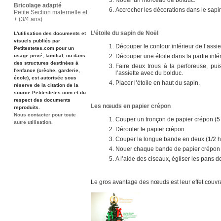
Nouer un morceau de bolduc.
Bricolage adapté
Accrocher les décorations dans le sapin
Petite Section maternelle et
+ (3/4 ans)
L’étoile du sapin de Noël
L'utilisation des documents et
visuels publiés par
Découper le contour intérieur de l’assiet
Petitestetes.com pour un
usage privé, familial, ou dans
Découper une étoile dans la partie intér
des structures destinées à
Faire deux trous à la perforeuse, puis
l'enfance (crèche, garderie,
l’assiette avec du bolduc.
école), est autorisée sous
Placer l’étoile en haut du sapin.
réserve de la citation de la
source Petitestetes.com et du
respect des documents
Les nœuds en papier crépon
reproduits.
Nous contacter pour toute
Couper un tronçon de papier crépon (5 
autre utilisation.
Dérouler le papier crépon.
Couper la longue bande en deux (1/2 h
Nouer chaque bande de papier crépon s
A l’aide des ciseaux, égliser les pans 
Le gros avantage des nœuds est leur effet couvra