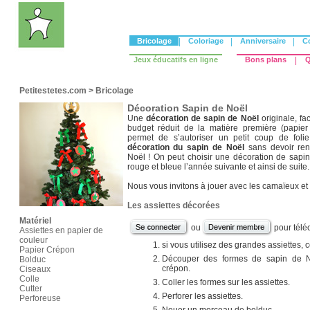
Bricolage
|
Coloriage
|
Anniversaire
|
C
Jeux éducatifs en ligne
Bons plans
|
Q
Petitestetes.com
>
Bricolage
Décoration Sapin de Noël
Une
décoration de sapin de Noël
originale, fac
budget réduit de la matière première (papier
permet de s’autoriser un petit coup de fol
décoration du sapin de Noël
sans devoir ren
Noël ! On peut choisir une décoration de sapi
rouge et bleue l’année suivante et ainsi de suite.
Nous vous invitons à jouer avec les camaïeux et 
Les assiettes décorées
Matériel
ou
pour télé
Assiettes en papier de
couleur
si vous utilisez des grandes assiettes, 
Papier Crépon
Découper des formes de sapin de No
Bolduc
crépon.
Ciseaux
Colle
Coller les formes sur les assiettes.
Cutter
Perforer les assiettes.
Perforeuse