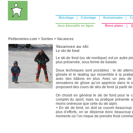
Bricolage
|
Coloriage
|
Anniversaire
|
C
Jeux éducatifs en ligne
Bons plans
|
Q
Petitestetes.com
>
Sorties
>
Vacances
Vacances au ski
Le ski de fond
Le ski de fond (ou ski nordique) est un autre pl
plus préservée, sous forme de balade.
Deux techniques sont possibles : le ski altern
glissée et le skating qui ressemble à la prati
avec des bâtons en plus. Avec un peu de pr
sensations de glisse qu’on apprécie dans le sk
proposent des cours de skis de fond (à partir de 
On choisit en général le ski de fond pour le c
complet du sport, mais sa pratique présente 
moins onéreuse que celle du ski alpin.
+ En ski de fond, on doit se couvrir beaucoup 
plus d’efforts, on se dépense donc beaucoup pl
moments où l’on risque de prendre froid comme