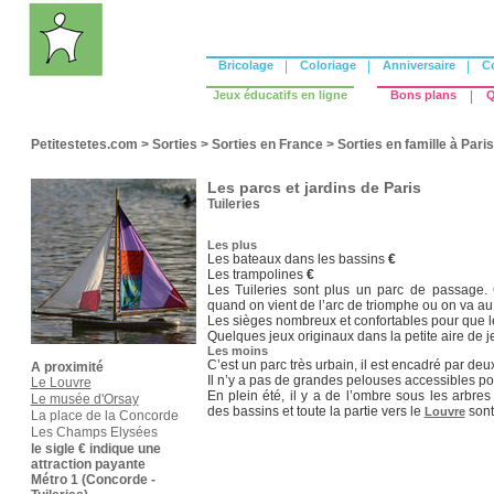
Bricolage
|
Coloriage
|
Anniversaire
|
C
Jeux éducatifs en ligne
Bons plans
|
Q
Petitestetes.com
>
Sorties
>
Sorties en France
>
Sorties en famille à Paris
Les parcs et jardins de Paris
Tuileries
Les plus
Les bateaux dans les bassins
€
Les trampolines
€
Les Tuileries sont plus un parc de passage.
quand on vient de l’arc de triomphe ou on va a
Les sièges nombreux et confortables pour que les
Quelques jeux originaux dans la petite aire de j
Les moins
C’est un parc très urbain, il est encadré par deux
A proximité
Il n’y a pas de grandes pelouses accessibles po
Le Louvre
En plein été, il y a de l’ombre sous les arbres
Le musée d'Orsay
des bassins et toute la partie vers le
sont
Louvre
La place de la Concorde
Les Champs Elysées
le sigle € indique une
attraction payante
Métro 1 (Concorde -