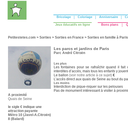
Bricolage
|
Coloriage
|
Anniversaire
|
C
Jeux éducatifs en ligne
Bons plans
|
Q
Petitestetes.com
>
Sorties
>
Sorties en France
>
Sorties en famille à Paris
Les parcs et jardins de Paris
Parc André Citroën
Les plus
Les fontaines pour se rafraîchir quand il fait
interdites d’accès, mais tous les enfants y jouent
Le ballon
(voir notre article à ce sujet)
€
L’accès direct aux quais de Seine au bout du pa
Les moins
Interdiction de pique-niquer sur les pelouses
Pas de monument intéressant à visiter à proximit
A proximité
Quais de Seine
le sigle € indique une
attraction payante
Métro 10 (Javel-A.Citroën)
8 (Balard)