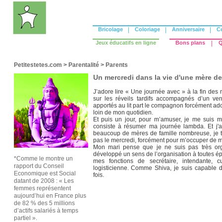
Bricolage
|
Coloriage
|
Anniversaire
|
C
Jeux éducatifs en ligne
Bons plans
|
Q
Petitestetes.com
>
Parentalité
>
Parents
Un mercredi dans la vie d'une mère de
J’adore lire « Une journée avec » à la fin des
sur les réveils tardifs accompagnés d’un ver
apportés au lit part le compagnon forcément ado
loin de mon quotidien.
Et puis un jour, pour m’amuser, je me suis m
consiste à résumer ma journée lambda. Et j'a
beaucoup de mères de famille nombreuse, je tra
pas le mercredi, forcément pour m’occuper de me
Mon mari pense que je ne suis pas très orga
développé un sens de l’organisation à toutes 
*Comme le montre un
mes fonctions de secrétaire, intendante, cui
rapport du Conseil
logisticienne. Comme Shiva, je suis capable d
Economique est Social
fois.
datant de 2008 : « Les
femmes représentent
aujourd’hui en France plus
de 82 % des 5 millions
d’actifs salariés à temps
partiel ».