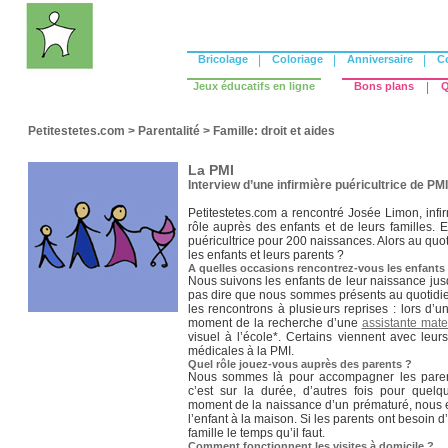
Bricolage
|
Coloriage
|
Anniversaire
|
C
Jeux éducatifs en ligne
Bons plans
|
Q
Petitestetes.com
>
Parentalité
>
Famille: droit et aides
La PMI
Interview d’une infirmière puéricultrice de PMI
Petitestetes.com a rencontré Josée Limon, infi
rôle auprès des enfants et de leurs familles. 
puéricultrice pour 200 naissances. Alors au quo
les enfants et leurs parents ?
A quelles occasions rencontrez-vous les enfants
Nous suivons les enfants de leur naissance jus
pas dire que nous sommes présents au quotidi
les rencontrons à plusieurs reprises : lors d’
moment de la recherche d’une
assistante mate
visuel à l’école*. Certains viennent avec leur
médicales à la PMI.
Quel rôle jouez-vous auprès des parents ?
Nous sommes là pour accompagner les parents
c’est sur la durée, d’autres fois pour que
moment de la naissance d’un prématuré, nous ef
l’enfant à la maison. Si les parents ont besoin d
famille le temps qu’il faut.
Comment fonctionnent les visites à domicile ?