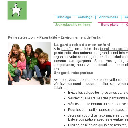
Bricolage
|
Coloriage
|
Anniversaire
|
C
Jeux éducatifs en ligne
Bons plans
|
Q
Petitestetes.com
>
Parentalité
>
Environnement de l'enfant
La garde robe de mon enfant
A la
rentrée
, on achète des
fournitures scolai
garde robe des enfants
qui grandissent très v
organiser votre shopping de rentrée et choisir 
comme aux garçons
. Selon vos goûts,
d’importance, nous vous conseillons toutefo
pratique!
Une garde robe pratique
Avant de vous lancer dans le renouvellement d
vérifiez comment il pourra enfiler son vêtem
éclair… :
Evitez les salopettes (proscrites dans 
Vérifiez que les tailles des pantalons s
Vérifiez que le bouton du pantalon se 
Pour les plus petits, pensez au passage 
Jetez un coup d’œil aux matières du tex
Est-ce compatible avec les éventuelles 
Privilégiez le coton qui laisse respirer,