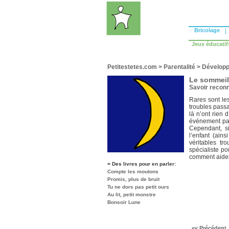
Bricolage
|
Jeux éducatif
Petitestetes.com
>
Parentalité
>
Développ
Le sommeil 
Savoir reconn
Rares sont le
troubles passa
là n’ont rien 
événement par
Cependant, si 
l’enfant (ain
véritables tr
spécialiste p
comment aider 
= Des livres pour en parler:
Compte les moutons
Promis, plus de bruit
Tu ne dors pas petit ours
Au lit, petit monstre
Bonsoir Lune
<< Précédent