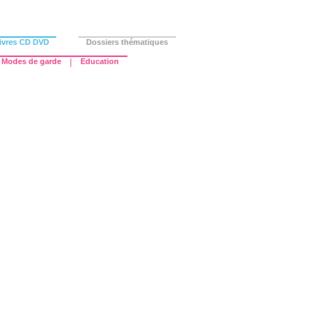
ivres CD DVD
Dossiers thématiques
Modes de garde
|
Education