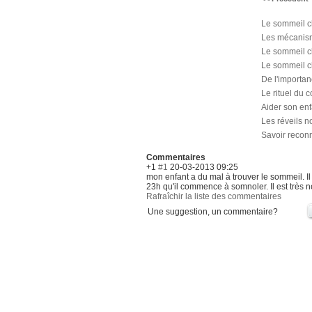
Le sommeil ch
Les mécanis
Le sommeil ch
Le sommeil ch
De l'importan
Le rituel du 
Aider son enf
Les réveils n
Savoir reconn
Commentaires
+1
#1
20-03-2013 09:25
mon enfant a du mal à trouver le sommeil. Il n
23h qu'il commence à somnoler. Il est très 
Rafraîchir la liste des commentaires
Une suggestion, un commentaire?