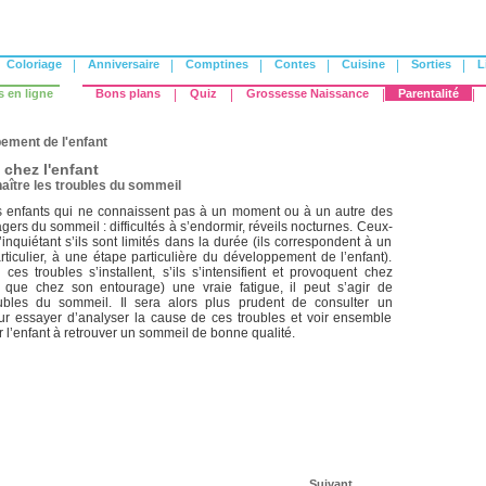
Coloriage
|
Anniversaire
|
Comptines
|
Contes
|
Cuisine
|
Sorties
|
L
s en ligne
Bons plans
|
Quiz
|
Grossesse Naissance
|
Parentalité
|
ement de l'enfant
chez l'enfant
aître les troubles du sommeil
s enfants qui ne connaissent pas à un moment ou à un autre des
gers du sommeil : difficultés à s’endormir, réveils nocturnes. Ceux-
d’inquiétant s’ils sont limités dans la durée (ils correspondent à un
ticulier, à une étape particulière du développement de l’enfant).
ces troubles s’installent, s’ils s’intensifient et provoquent chez
si que chez son entourage) une vraie fatigue, il peut s’agir de
oubles du sommeil. Il sera alors plus prudent de consulter un
our essayer d’analyser la cause de ces troubles et voir ensemble
l’enfant à retrouver un sommeil de bonne qualité.
Suivant