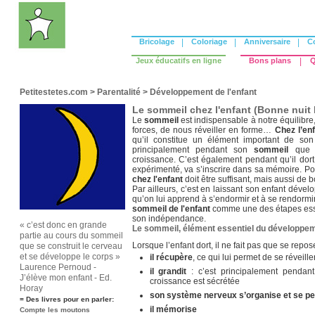
Bricolage
|
Coloriage
|
Anniversaire
|
C
Jeux éducatifs en ligne
Bons plans
|
Q
Petitestetes.com
>
Parentalité
>
Développement de l'enfant
Le sommeil chez l'enfant (Bonne nuit l
Le
sommeil
est indispensable à notre équilibre
forces, de nous réveiller en forme…
Chez l’en
qu’il constitue un élément important de son
principalement pendant son
sommeil
que l
croissance. C’est également pendant qu’il dort 
expérimenté, va s’inscrire dans sa mémoire. Pou
chez l'enfant
doit être suffisant, mais aussi de 
Par ailleurs, c’est en laissant son enfant déve
qu’on lui apprend à s’endormir et à se rendormir
sommeil de l'enfant
comme une des étapes essen
son indépendance.
« c’est donc en grande
Le sommeil, élément essentiel du développeme
partie au cours du sommeil
Lorsque l’enfant dort, il ne fait pas que se repos
que se construit le cerveau
et se développe le corps »
il récupère
, ce qui lui permet de se réveille
Laurence Pernoud -
il grandit
: c’est principalement pendan
J’élève mon enfant - Ed.
croissance est sécrétée
Horay
son système nerveux s’organise et se pe
= Des livres pour en parler:
il mémorise
Compte les moutons