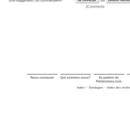
Une suggestion, un commentaire?
ou
JComments
Nous contacter
Qui sommes nous?
Ils parlent de
Petitestetes.com
-
-
Index
Sondages
Index des rech