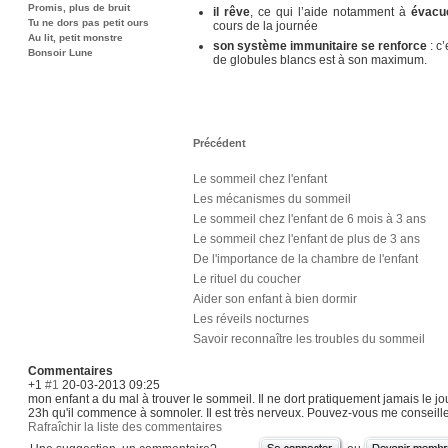
Promis, plus de bruit
il rêve
, ce qui l’aide notamment à
évacu
Tu ne dors pas petit ours
cours de la journée
Au lit, petit monstre
son système immunitaire se renforce
: c’
Bonsoir Lune
de globules blancs est à son maximum.
Précédent
Le sommeil chez l'enfant
Les mécanismes du sommeil
Le sommeil chez l'enfant de 6 mois à 3 ans
Le sommeil chez l'enfant de plus de 3 ans
De l'importance de la chambre de l'enfant
Le rituel du coucher
Aider son enfant à bien dormir
Les réveils nocturnes
Savoir reconnaître les troubles du sommeil
Commentaires
+1
#1
20-03-2013 09:25
mon enfant a du mal à trouver le sommeil. Il ne dort pratiquement jamais le jour 
23h qu'il commence à somnoler. Il est très nerveux. Pouvez-vous me conseille
Rafraîchir la liste des commentaires