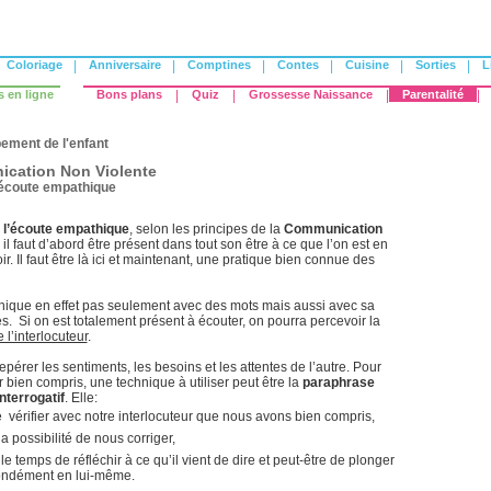
Coloriage
|
Anniversaire
|
Comptines
|
Contes
|
Cuisine
|
Sorties
|
L
s en ligne
Bons plans
|
Quiz
|
Grossesse Naissance
|
Parentalité
|
ement de l'enfant
cation Non Violente
'écoute empathique
r
l’écoute empathique
, selon les principes de la
Communication
 il faut d’abord être présent dans tout son être à ce que l’on est en
ir. Il faut être là ici et maintenant, une pratique bien connue des
que en effet pas seulement avec des mots mais aussi avec sa
es. Si on est totalement présent à écouter, on pourra percevoir la
l’interlocuteur
.
epérer les sentiments, les besoins et les attentes de l’autre. Pour
r bien compris, une technique à utiliser peut être la
paraphrase
nterrogatif
. Elle:
 vérifier avec notre interlocuteur que nous avons bien compris,
 la possibilité de nous corriger,
le temps de réfléchir à ce qu’il vient de dire et peut-être de plonger
ondément en lui-même.