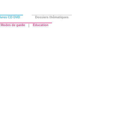
ivres CD DVD
Dossiers thématiques
Modes de garde
|
Education