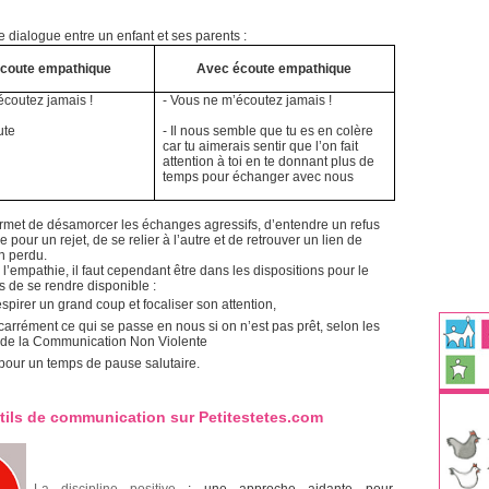
dialogue entre un enfant et ses parents :
coute empathique
Avec écoute empathique
écoutez jamais !
- Vous ne m’écoutez jamais !
ute
- Il nous semble que tu es en colère
car tu aimerais sentir que l’on fait
attention à toi en te donnant plus de
temps pour échanger avec nous
rmet de désamorcer les échanges agressifs, d’entendre un refus
 pour un rejet, de se relier à l’autre et de retrouver un lien de
n perdu.
 l’empathie, il faut cependant être dans les dispositions pour le
s de se rendre disponible :
spirer un grand coup et focaliser son attention,
carrément ce qui se passe en nous si on n’est pas prêt, selon les
 de la Communication Non Violente
r pour un temps de pause salutaire.
tils de communication sur Petitestetes.com