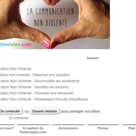
Suivant
tion Non Violente
ion non violente - Observer une situation
tion Non Violente - Reconnaître les sentiments
ion Non Violente - Identifier les besoins
tion Non Violente - Formuler une demande
tion Non Violente - Développer l'écoute empathique
ou
pour partager vos idées.
JComments
es nous?
Ils parlent de
Annonceurs
Presse
Plan
Petitestetes.com