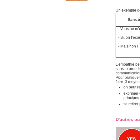
Un exemple de 
Sans é
- Vous ne m’
- Si, on t’éco
- Mais non !
L’empathie pe
sans le prendre
communicatio
Pour pratiquer
faire. 3 moyen
on peut re
exprimer 
principes
se retire
D'autres ou