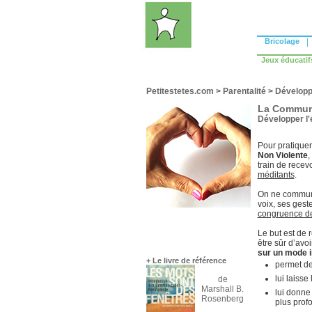
Bricolage
|
Jeux éducatif
Petitestetes.com
>
Parentalité
>
Développ
La Communi
Développer l
Pour pratique
Non Violente
,
train de recevo
méditants
.
On ne communi
voix, ses gest
congruence de 
Le but est de r
être sûr d’avoi
sur un mode i
+ Le livre de référence
permet de
lui laisse
de
Marshall B.
lui donne 
Rosenberg
plus prof