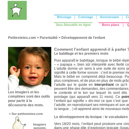
Bricolage
|
Coloriage
|
Anniversaire
|
C
Jeux éducatifs en ligne
Bons plans
|
Q
Petitestetes.com
>
Parentalité
>
Développement de l'enfant
Comment l’enfant apprend-il à parler 
Le babillage et les premiers mots
Puis apparaît le babillage, lorsque le bébé rép
– « papapa », bien sûr interprété avec fiert
L’adulte donne un sens à une suite de sons prod
signifié à cette forme sonore : c’est le premier mo
Mais le bébé en comprend déjà beaucoup. Puis
plus complexes, et de plus en plus de mots gr
l’adulte qui le guide en
interprétant
ce qu’il 
peuvent être des demandes, des commentaires, 
Les imagiers et les
le contexte et le ton sur lequel ils sont dit
comptines sont des outils
pointage (qui apparaît vers 11 mois). Ce
poin
pour partir à la
l’enfant qui signifie « dis-moi ce que c’est que 
l’adulte, en reproduisant ses mimiques et son art
découverte des mots.
la langue…) et apprend ainsi de nouveaux mots
+ Sur petitestetes.com
Le développement du lexique : le vocabulaire
Vers 18/20 mois, l’enfant peut produire une cin
Imagiers
dans une phase dite d’explosion lexicale (jusqu
sonores