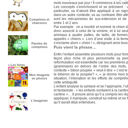
mots nouveaux par jour ! Il commence à les caté
Les concepts s’enrichissent et se précisent :
particulier, va d’abord être appliqué à un signif
dans un autre contexte, va au contraire être att
sont les mécanismes de sus-extension et de 
Comptines et
entre 1 et 2 ans.
chansons
Par exemple : on a montré et nommé le chien de
donc associé à celui de la voisine, et à lui seul
animaux à quatre pattes, de taille, de formes
appelés « chiens ». Lors d’une visite à la ferm
s’exclame alors « chien ! », désignant ainsi t
Paroles de
Puis vient la phrase…
comptines
Enfin l’enfant assemble plusieurs mots pour for
façon plus riche et plus personnelle sa pe
reformulation est essentielle car les premières 
+ Les livres
(grammaire) en dehors de l’ordre des mots,
contexte « bibon poupée » veut-il dire « c’est l
le biberon de la poupée? », « je donne mon b
Mon imagerie
situation, l’intonation et les efforts de compr
en photos
cette ambiguïté.
L’enfant analyse la syntaxe et se l’approprie, l’ut
et fantaisiste : « les enfants sontaient à la canti
cantine »… Il prouve ainsi qu’il a compris les règ
appliquer, il manipule, construit lui-même et ne 
L'imaginier
qu’il aurait déjà entendues.