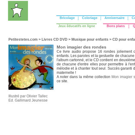
Bricolage
|
Coloriage
|
Anniversaire
|
C
Jeux éducatifs en ligne
Bons plans
|
Q
Petitestetes.com
>
Livres CD DVD
>
Musique pour enfants
>
CD pour enfa
Mon imagier des rondes
Ce livre audio propose 16 rondes joliement 
enfants. Les paroles et la gestuelle de chacune
l'album cartonné, et le CD contient en deuxième
de chacune d'entre elles pour permettre à l'en
mélodie et à chanter tout seul. Succès garanti d
maternelle !
A noter dans la même collection
Mon imagier 
ce site.
Illustré par Olivier Tallec
Ed. Gallimard Jeunesse