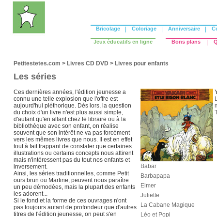
Bricolage
|
Coloriage
|
Anniversaire
|
C
Jeux éducatifs en ligne
Bons plans
|
Q
Petitestetes.com
>
Livres CD DVD
>
Livres pour enfants
Les séries
Ces dernières années, l'édition jeunesse a
connu une telle explosion que l'offre est
L
aujourd'hui pléthorique. Dès lors, la question
m
du choix d'un livre n'est plus aussi simple,
d'autant qu'en allant chez le libraire ou à la
bibliothèque avec son enfant, on réalise
souvent que son intérêt ne va pas forcément
vers les mêmes livres que nous. Il est en effet
tout à fait frappant de constater que certaines
illustrations ou certains concepts nous attirent
mais n'intéressent pas du tout nos enfants et
Babar
inversement.
Ainsi, les séries traditionnelles, comme Petit
Barbapapa
ours brun ou Martine, peuvent nous paraître
Elmer
un peu démodées, mais la plupart des enfants
les adorent...
Juliette
Si le fond et la forme de ces ouvrages n'ont
La Cabane Magique
pas toujours autant de profondeur que d'autres
titres de l'édition jeunesse, on peut s'en
Léo et Popi