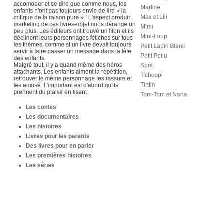
accomoder et se dire que comme nous, les
Martine
enfants n'ont pas toujours envie de lire « la
Max et Lili
critique de la raison pure » ! L'aspect produit
marketing de ces livres-objet nous dérange un
Mimi
peu plus. Les éditeurs ont trouvé un filon et ils
Mini-Loup
déclinent leurs personnages fétiches sur tous
les thèmes, comme si un livre devait toujours
Petit Lapin Blanc
servir à faire passer un message dans la tête
Petit Poilu
des enfants.
Malgré tout, il y a quand même des héros
Spot
attachants. Les enfants aiment la répétition,
T'choupi
retrouver le même personnage les rassure et
Tintin
les amuse. L'important est d'abord qu'ils
prennent du plaisir en lisant .
Tom-Tom et Nana
Les contes
Les documentaires
Les histoires
Livres pour les parents
Des livres pour en parler
Les premières histoires
Les séries