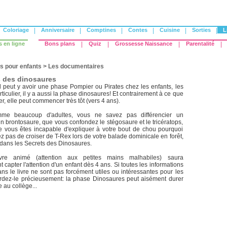
Coloriage
|
Anniversaire
|
Comptines
|
Contes
|
Cuisine
|
Sorties
|
L
s en ligne
Bons plans
|
Quiz
|
Grossesse Naissance
|
Parentalité
|
s pour enfants
>
Les documentaires
s des dinosaures
 peut y avoir une phase Pompier ou Pirates chez les enfants, les
ticulier, il y a aussi la phase dinosaures! Et contrairement à ce que
er, elle peut commencer très tôt (vers 4 ans).
me beaucoup d'adultes, vous ne savez pas différencier un
n brontosaure, que vous confondez le stégosaure et le tricératops,
 vous êtes incapable d'expliquer à votre bout de chou pourquoi
z pas de croiser de T-Rex lors de votre balade dominicale en forêt,
dans les Secrets des Dinosaures.
vre animé (attention aux petites mains malhabiles) saura
capter l'attention d'un enfant dès 4 ans. Si toutes les informations
s le livre ne sont pas forcément utiles ou intéressantes pour les
gardez-le précieusement: la phase Dinosaures peut aisément durer
e au collège...