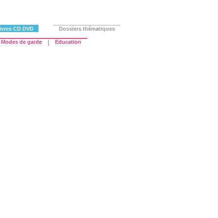
ivres CD DVD
Dossiers thématiques
Modes de garde
|
Education