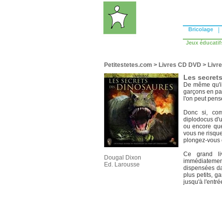
Bricolage
|
Jeux éducatif
Petitestetes.com
>
Livres CD DVD
>
Livre
Les secret
De même qu'il
garçons en par
l'on peut pens
Donc si, com
diplodocus d'u
ou encore que
vous ne risque
plongez-vous 
Ce grand li
Dougal Dixon
immédiatement 
Ed. Larousse
dispensées dan
plus petits, 
jusqu'à l'entré