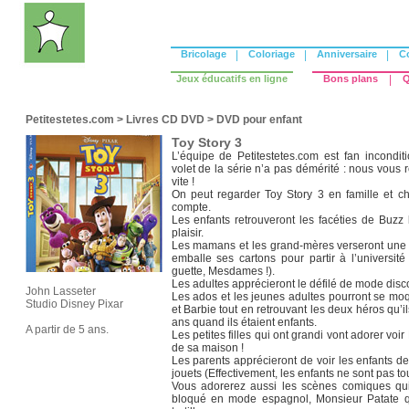
Bricolage
|
Coloriage
|
Anniversaire
|
C
Jeux éducatifs en ligne
Bons plans
|
Q
Petitestetes.com
>
Livres CD DVD
>
DVD pour enfant
Toy Story 3
L’équipe de Petitestetes.com est fan inconditi
volet de la série n’a pas démérité : nous vous
vite !
On peut regarder Toy Story 3 en famille et c
compte.
Les enfants retrouveront les facéties de Buzz
plaisir.
Les mamans et les grand-mères verseront une
emballe ses cartons pour partir à l’universi
guette, Mesdames !).
Les adultes apprécieront le défilé de mode disc
John Lasseter
Les ados et les jeunes adultes pourront se m
Studio Disney Pixar
et Barbie tout en retrouvant les deux héros qu’il
ans quand ils étaient enfants.
A partir de 5 ans.
Les petites filles qui ont grandi vont adorer vo
de sa maison !
Les parents apprécieront de voir les enfants de
jouets (Effectivement, les enfants ne sont pas to
Vous adorerez aussi les scènes comiques qui é
bloqué en mode espagnol, Monsieur Patate q