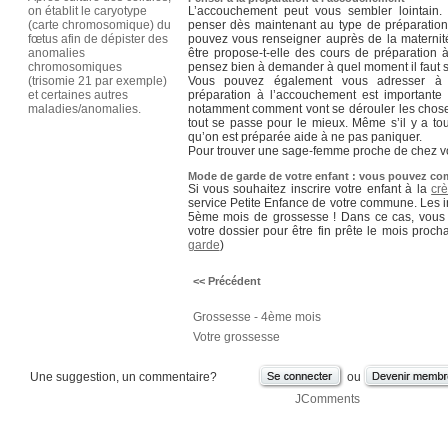
on établit le caryotype
L’accouchement peut vous sembler lointain. 
(carte chromosomique) du
penser dès maintenant au type de préparation
fœtus afin de dépister des
pouvez vous renseigner auprès de la maternit
anomalies
être propose-t-elle des cours de préparation à
chromosomiques
pensez bien à demander à quel moment il faut s
(trisomie 21 par exemple)
Vous pouvez également vous adresser à 
et certaines autres
préparation à l’accouchement est importante 
maladies/anomalies.
notamment comment vont se dérouler les choses 
tout se passe pour le mieux. Même s’il y a tou
qu’on est préparée aide à ne pas paniquer.
Pour trouver une sage-femme proche de chez v
Mode de garde de votre enfant : vous pouvez co
Si vous souhaitez inscrire votre enfant à la
cr
service Petite Enfance de votre commune. Les in
5ème mois de grossesse ! Dans ce cas, vous
votre dossier pour être fin prête le mois procha
garde
)
<< Précédent
Grossesse - 4ème mois
Votre grossesse
Une suggestion, un commentaire?
ou
JComments