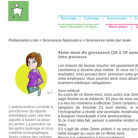
Bricolage
|
Coloriage
|
Anniversaire
|
C
Jeux éducatifs en ligne
Bons plans
|
Q
Petitestetes.com
>
Grossesse Naissance
>
Grossesse mois par mois
4ème mois de grossesse (16 à 19 sem
Votre grossesse
Les risques de fausse couche ont quasiment dis
commence à devenir plus visible. Si vous ne l’a
souhaitez, vous pouvez donc annoncer votre gr
votre employeur. Vous pourrez ainsi vous absent
examens médicaux obligatoires.
Suivi médical
Au cours de ce 4ème mois, vous aurez une 2ème 
sage-femme ou le médecin. En plus de vous exami
y a lieu les examens à effectuer. Dans certains 
L'amniocentèse consiste à
sanguins de trisomie 21 sont élevés, si 
ponctionner du liquide
l’échographie a révélé une anomalie morpholog
amniotique avec une fine
à évoquer l’éventualité d’une amniocentèse.
aiguille à travers la peau
Si ce n’est déjà fait, pensez à prendre rendez
du ventre. La ponction se
mois.
fait après repérage et sous
S’il s’agit de votre 2ème enfant, il se peut q
contrôle échographique.
bébé bouger au cours de ce 4ème mois.
Après culture des cellules,
Penser à la préparation à l’accouchement