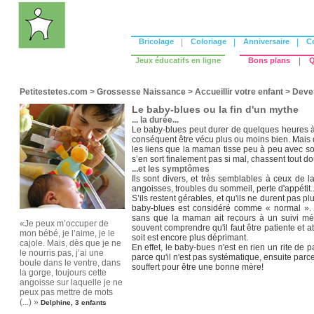
Bricolage
|
Coloriage
|
Anniversaire
|
C
Jeux éducatifs en ligne
Bons plans
|
Q
Petitestetes.com
>
Grossesse Naissance
>
Accueillir votre enfant
>
Deven
Le baby-blues ou la fin d'un mythe
... la durée...
Le baby-blues peut durer de quelques heures à 
conséquent être vécu plus ou moins bien. Mais d
les liens que la maman tisse peu à peu avec son 
s’en sort finalement pas si mal, chassent tout d
...et les symptômes
Ils sont divers, et très semblables à ceux de la d
angoisses, troubles du sommeil, perte d'appétit..
S’ils restent gérables, et qu'ils ne durent pas p
baby-blues est considéré comme « normal ». Il
sans que la maman ait recours à un suivi médic
«Je peux m’occuper de
souvent comprendre qu'il faut être patiente et 
mon bébé, je l’aime, je le
soit est encore plus déprimant.
cajole. Mais, dès que je ne
En effet, le baby-bues n'est en rien un rite de 
le nourris pas, j’ai une
parce qu'il n'est pas systématique, ensuite parce
boule dans le ventre, dans
souffert pour être une bonne mère!
la gorge, toujours cette
angoisse sur laquelle je ne
peux pas mettre de mots
(...) »
Delphine, 3 enfants