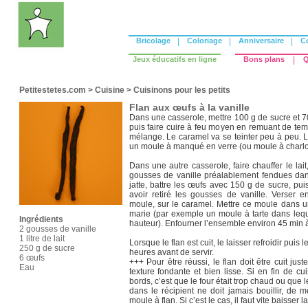
Bricolage
|
Coloriage
|
Anniversaire
|
C
Jeux éducatifs en ligne
Bons plans
|
Q
Petitestetes.com
>
Cuisine
>
Cuisinons pour les petits
Flan aux œufs à la vanille
Dans une casserole, mettre 100 g de sucre et 7
puis faire cuire à feu moyen en remuant de tem
mélange. Le caramel va se teinter peu à peu. Lo
un moule à manqué en verre (ou moule à charlot
Dans une autre casserole, faire chauffer le lait,
gousses de vanille préalablement fendues dan
jatte, battre les œufs avec 150 g de sucre, puis 
avoir retiré les gousses de vanille. Verser e
moule, sur le caramel. Mettre ce moule dans un
marie (par exemple un moule à tarte dans lequ
Ingrédients
hauteur). Enfourner l’ensemble environ 45 min 
2 gousses de vanille
1 litre de lait
Lorsque le flan est cuit, le laisser refroidir puis
250 g de sucre
heures avant de servir.
6 œufs
+++ Pour être réussi, le flan doit être cuit just
Eau
texture fondante et bien lisse. Si en fin de cu
bords, c’est que le four était trop chaud ou que l
dans le récipient ne doit jamais bouillir, de
moule à flan. Si c’est le cas, il faut vite baisser 