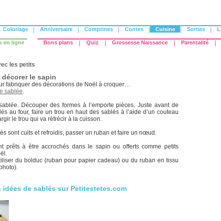
Coloriage
|
Anniversaire
|
Comptines
|
Contes
|
Cuisine
|
Sorties
|
L
s en ligne
Bons plans
|
Quiz
|
Grossesse Naissance
|
Parentalité
|
ec les petits
 décorer le sapin
ur fabriquer des décorations de Noël à croquer…
e sablée
.
 sablée. Découper des formes à l’emporte pièces. Juste avant de
és au four, faire un trou en haut des sablés à l’aide d’un couteau
rgir le trou qui va rétrécir à la cuisson.
s sont cuits et refroidis, passer un ruban et faire un nœud.
t prêts à être accrochés dans le sapin ou offerts comme petits
ël.
iliser du bolduc (ruban pour papier cadeau) ou du ruban en tissu
photo).
s idées de sablés sur Petitestetes.com