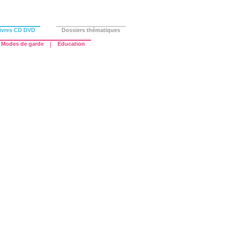
ivres CD DVD
Dossiers thématiques
Modes de garde
|
Education