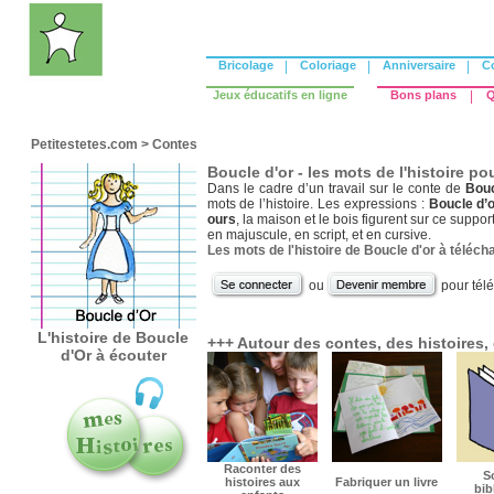
Bricolage
|
Coloriage
|
Anniversaire
|
C
Jeux éducatifs en ligne
Bons plans
|
Q
Petitestetes.com
>
Contes
Boucle d'or - les mots de l'histoire po
Dans le cadre d’un travail sur le conte de
Bouc
mots de l’histoire. Les expressions :
Boucle d’o
ours
, la maison et le bois figurent sur ce suppo
en majuscule, en script, et en cursive.
Les mots de l'histoire de Boucle d'or à téléch
ou
pour tél
L'histoire de Boucle
+++ Autour des contes, des histoires, d
d'Or à écouter
Raconter des
So
histoires aux
Fabriquer un livre
bib