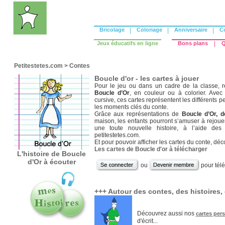
Bricolage
|
Coloriage
|
Anniversaire
|
C
Jeux éducatifs en ligne
Bons plans
|
Q
Petitestetes.com
>
Contes
Boucle d'or - les cartes à jouer
Pour le jeu ou dans un cadre de la classe, r
Boucle d’Or
, en couleur ou à colorier. Avec
cursive, ces cartes représentent les différents p
les moments clés du conte.
Grâce aux représentations de
Boucle d’Or, d
maison, les enfants pourront s’amuser à rejouer
une toute nouvelle histoire, à l’aide de
petitestetes.com.
Et pour pouvoir afficher les cartes du conte, dé
Les cartes de Boucle d'or à télécharger
L'histoire de Boucle
d'Or à écouter
ou
pour tél
+++ Autour des contes, des histoires, d
Découvrez aussi nos
cartes per
d'écrit...