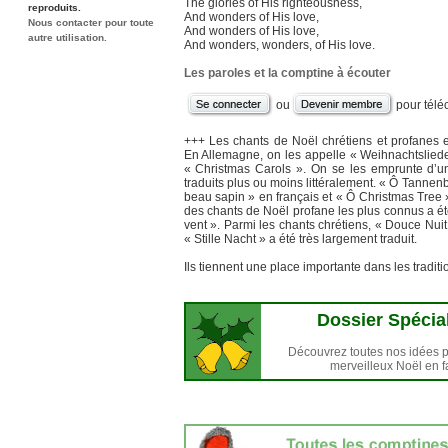
The glories of His righteousness,
reproduits.
And wonders of His love,
Nous contacter pour toute
And wonders of His love,
autre utilisation.
And wonders, wonders, of His love.
Les paroles et la comptine à écouter
ou
pour télé
+++ Les chants de Noël chrétiens et profanes 
En Allemagne, on les appelle « Weihnachtslied
« Christmas Carols ». On se les emprunte d’une
traduits plus ou moins littéralement. « Ô Tanne
beau sapin » en français et « Ô Christmas Tree »
des chants de Noël profane les plus connus a été
vent ». Parmi les chants chrétiens, « Douce Nuit
« Stille Nacht » a été très largement traduit.
Ils tiennent une place importante dans les tradit
Dossier Spécia
Découvrez toutes nos idées 
merveilleux Noël en f