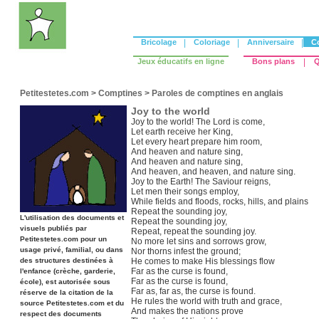
Bricolage
|
Coloriage
|
Anniversaire
|
C
Jeux éducatifs en ligne
Bons plans
|
Q
Petitestetes.com
>
Comptines
>
Paroles de comptines en anglais
Joy to the world
Joy to the world! The Lord is come,
Let earth receive her King,
Let every heart prepare him room,
And heaven and nature sing,
And heaven and nature sing,
And heaven, and heaven, and nature sing.
Joy to the Earth! The Saviour reigns,
Let men their songs employ,
While fields and floods, rocks, hills, and plains
Repeat the sounding joy,
L'utilisation des documents et
Repeat the sounding joy,
visuels publiés par
Repeat, repeat the sounding joy.
Petitestetes.com pour un
No more let sins and sorrows grow,
usage privé, familial, ou dans
Nor thorns infest the ground;
des structures destinées à
He comes to make His blessings flow
Far as the curse is found,
l'enfance (crèche, garderie,
Far as the curse is found,
école), est autorisée sous
Far as, far as, the curse is found.
réserve de la citation de la
He rules the world with truth and grace,
source Petitestetes.com et du
And makes the nations prove
respect des documents