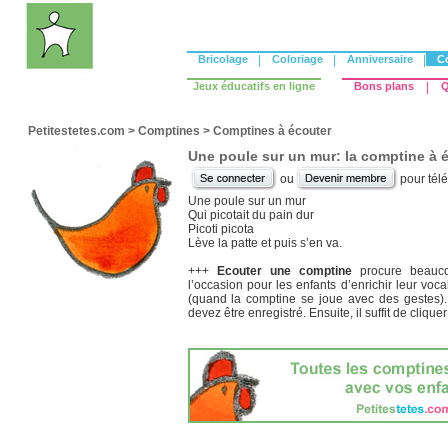
Bricolage
|
Coloriage
|
Anniversaire
|
C
Jeux éducatifs en ligne
Bons plans
|
Q
Petitestetes.com
>
Comptines
>
Comptines à écouter
Une poule sur un mur: la comptine à 
ou
pour tél
Une poule sur un mur
Qui picotait du pain dur
Picoti picota
Lève la patte et puis s’en va.
+++
Ecouter une comptine
procure beaucou
l’occasion pour les enfants d’enrichir leur voca
(quand la comptine se joue avec des gestes).
devez être enregistré. Ensuite, il suffit de cliquer