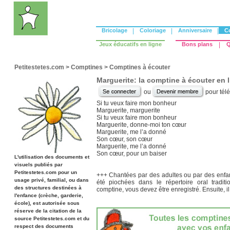
Bricolage
|
Coloriage
|
Anniversaire
|
C
Jeux éducatifs en ligne
Bons plans
|
Q
Petitestetes.com
>
Comptines
>
Comptines à écouter
Marguerite: la comptine à écouter en 
ou
pour tél
Si tu veux faire mon bonheur
Marguerite, marguerite
Si tu veux faire mon bonheur
Marguerite, donne-moi ton cœur
Marguerite, me l’a donné
Son cœur, son cœur
Marguerite, me l’a donné
Son cœur, pour un baiser
L'utilisation des documents et
visuels publiés par
Petitestetes.com pour un
+++ Chantées par des adultes ou par des enfan
usage privé, familial, ou dans
été piochées dans le répertoire oral traditi
des structures destinées à
comptine, vous devez être enregistré. Ensuite, il s
l'enfance (crèche, garderie,
école), est autorisée sous
réserve de la citation de la
source Petitestetes.com et du
respect des documents