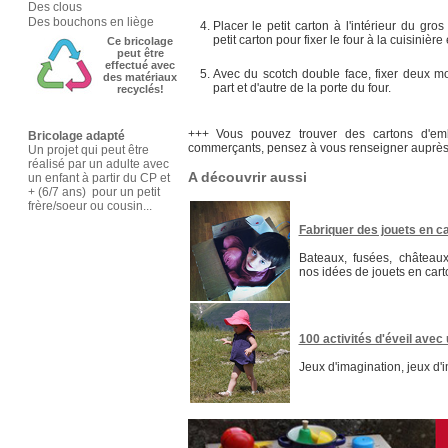
Des clous
Des bouchons en liège
Placer le petit carton à l'intérieur du gro
petit carton pour fixer le four à la cuisinière
Ce bricolage
peut être
effectué avec
Avec du scotch double face, fixer deux 
des matériaux
part et d'autre de la porte du four.
recyclés!
+++ Vous pouvez trouver des cartons d'em
Bricolage adapté
commerçants, pensez à vous renseigner auprès 
Un projet qui peut être
réalisé par un adulte avec
A découvrir aussi
un enfant à partir du CP et
+ (6/7 ans) pour un petit
frère/soeur ou cousin...
Fabriquer des jouets en c
Bateaux, fusées, château
nos idées de jouets en cart
100 activités d'éveil avec 
Jeux d'imagination, jeux d'im