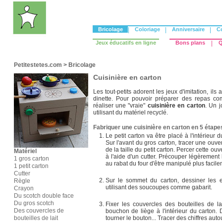
Bricolage
|
Coloriage
|
Anniversaire
|
C
Jeux éducatifs en ligne
Bons plans
|
Q
Petitestetes.com
>
Bricolage
Cuisinière en carton
Les tout-petits adorent les jeux d'imitation, ils
dinette. Pour pouvoir préparer des repas c
réaliser une "vraie"
cuisinière en carton
. Un j
utilisant du matériel recyclé.
Fabriquer une cuisinière en carton en 5 étape
Le petit carton va être placé à l'intérieur 
Sur l'avant du gros carton, tracer une ouve
de la taille du petit carton. Percer cette ou
Matériel
à l'aide d'un cutter. Précouper légèrement
1 gros carton
au rabat du four d'être manipulé plus facile
1 petit carton
Cutter
Sur le sommet du carton, dessiner les 
Règle
utilisant des soucoupes comme gabarit.
Crayon
Du scotch double face
Du gros scotch
Fixer les couvercles des bouteilles de l
Des couvercles de
bouchon de liège à l'intérieur du carton. 
bouteilles de lait
tourner le bouton... Tracer des chiffres auto