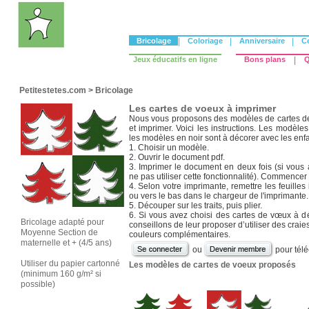
Bricolage
|
Coloriage
|
Anniversaire
|
C
Jeux éducatifs en ligne
Bons plans
|
Q
Petitestetes.com
>
Bricolage
Les cartes de voeux à imprimer
Nous vous proposons des modèles de cartes de 
et imprimer. Voici les instructions. Les modèles
les modèles en noir sont à décorer avec les enfa
1. Choisir un modèle.
2. Ouvrir le document pdf.
3. Imprimer le document en deux fois (si vous
ne pas utiliser cette fonctionnalité). Commencer 
4. Selon votre imprimante, remettre les feuilles
ou vers le bas dans le chargeur de l'imprimante.
5. Découper sur les traits, puis plier.
6. Si vous avez choisi des cartes de vœux à d
Bricolage adapté pour
conseillons de leur proposer d’utiliser des craie
Moyenne Section de
couleurs complémentaires.
maternelle et + (4/5 ans)
ou
pour tél
Utiliser du papier cartonné
Les modèles de cartes de voeux proposés
(minimum 160 g/m² si
possible)