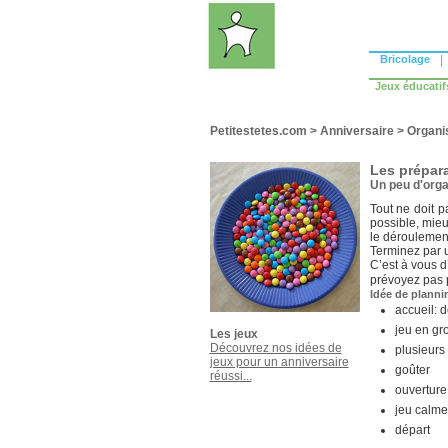
Bricolage
|
Jeux éducatif
Petitestetes.com
>
Anniversaire
>
Organi
Les prépara
Un peu d'orga
Tout ne doit p
possible, mieu
le déroulement
Terminez par 
C’est à vous d
prévoyez pas p
Idée de planni
accueil: 
jeu en gr
Les jeux
Découvrez nos idées de
plusieurs 
jeux pour un anniversaire
goûter
réussi...
ouvertur
jeu calme
départ