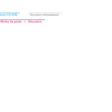
ivres CD DVD
Dossiers thématiques
Modes de garde
|
Education