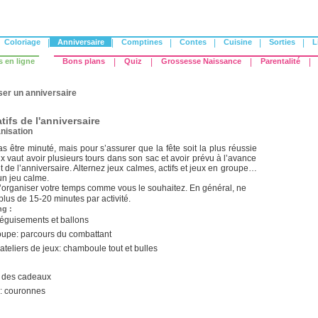
Coloriage
|
Anniversaire
|
Comptines
|
Contes
|
Cuisine
|
Sorties
|
L
s en ligne
Bons plans
|
Quiz
|
Grossesse Naissance
|
Parentalité
|
ser un anniversaire
tifs de l'anniversaire
nisation
as être minuté, mais pour s’assurer que la fête soit la plus réussie
x vaut avoir plusieurs tours dans son sac et avoir prévu à l’avance
 de l’anniversaire. Alternez jeux calmes, actifs et jeux en groupe…
un jeu calme.
’organiser votre temps comme vous le souhaitez. En général, ne
lus de 15-20 minutes par activité.
ng :
déguisements et ballons
oupe: parcours du combattant
ateliers de jeux: chamboule tout et bulles
e des cadeaux
: couronnes