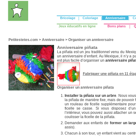
Bricolage
|
Coloriage
|
Anniversaire
|
C
Jeux éducatifs en ligne
Bons plans
|
Q
Petitestetes.com
>
Anniversaire
>
Organiser un anniversaire
Anniversaire piñata
La piñata est un jeu traditionnel venu du Mexi
un anniversaire d’enfant. Au Mexique, il n’y a pa
est plus facile d’organiser un
anniversaire piña
Fabriquer une piñata en 11 éta
Organiser un anniversaire piñata
Installer la piñata sur un arbre
. Nous vous
la piñata de manière fixe, mais de pouvoir f
un rouleau de ficelle supplémentaire pour
ficelle se casse. Si vous disposez d’u
l’intérieur, vous pouvez aussi attacher un se
coulisser la ficelle de la piñata.
Demander aux enfants de
former un larg
assis).
Chacun à son tour, un enfant vient au centre