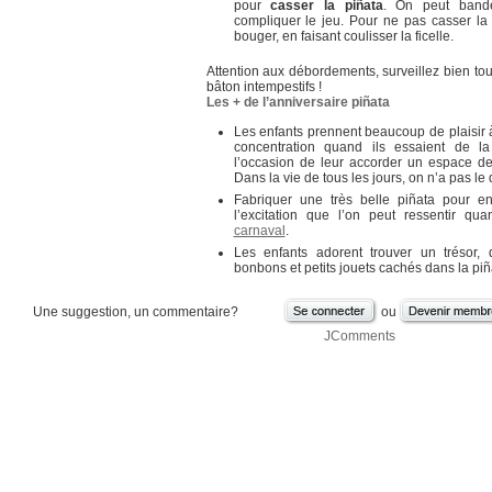
pour
casser la piñata
. On peut band
compliquer le jeu. Pour ne pas casser la p
bouger, en faisant coulisser la ficelle.
Attention aux débordements, surveillez bien to
bâton intempestifs !
Les + de l’anniversaire piñata
Les enfants prennent beaucoup de plaisir à c
concentration quand ils essaient de la
l’occasion de leur accorder un espace d
Dans la vie de tous les jours, on n’a pas le 
Fabriquer une très belle piñata pour en
l’excitation que l’on peut ressentir 
carnaval
.
Les enfants adorent trouver un trésor,
bonbons et petits jouets cachés dans la piñ
Une suggestion, un commentaire?
ou
JComments