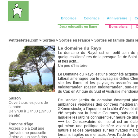
Bricolage
|
Coloriage
|
Anniversaire
|
C
Jeux éducatifs en ligne
Bons plans
|
Q
Petitestetes.com
>
Sorties
>
Sorties en France
>
Sorties en famille dans l
Le domaine du Rayol
Le domaine du Rayol est un petit coin de 
quelques kilomètres de la presque île de Saint 
et très actif...
Un peu d’histoire
Le Domaine du Rayol est une propriété acquise
Littoral aménagée par le paysagiste Gilles Clém
site les flores et les paysages associés a
méditerranéen (bassin méditerranéen, sud-est c
du Cap en Afrique du Sud et Australie méridiona
Saison
De l'ancien jardin du domaine émergent plusi
Ouvert tous les jours de
ambiances végétales des contrées méditerra
l’année
XXème siècle, à l’époque où la côte d’Azur était
De 9h30 à 17h30 (19h30
été acquis par la famille Courmes, puis en 
en été)
laquelle les jardins connurent leur heure de gloi
+++ Le Conservatoire du littoral est un éta
Tranche d'âge
qui mène une politique foncière visant à la p
Accessible à tout âge
naturels et des paysages sur les rivages mariti
(prévoir une poussette
terrains fragiles ou menacés. Avec l'aide de spé
légère ou un sac à dos