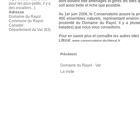
dont doivent être aménagés et gérés les sites q
pour les plus-petits, il y a
soit aussi belle et riche que possible.
des escaliers...)
Adresse
Au 1er juin 2006, le Conservatoire assure la p
Domaine du Rayol
400 ensembles naturels, représentant environ
Commune du Rayol-
proximité du Domaine du Rayol, il y a plusi
Canadel
balades) que nous vous conseillons.
Département du Var (83)
Pour en savoir plus et connaître les autres site
Littoral:
www.conservatoire-du-littoral.fr
Précédent
Domaine du Rayol - Var
La visite