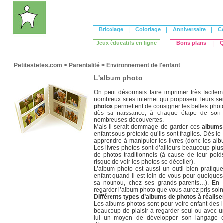
Bricolage
|
Coloriage
|
Anniversaire
|
C
Jeux éducatifs en ligne
Bons plans
|
Q
Petitestetes.com
>
Parentalité
>
Environnement de l'enfant
L'album photo
On peut désormais faire imprimer très facil
nombreux sites internet qui proposent leurs s
photos
permettent de consigner les belles photo
dès sa naissance, à chaque étape de son 
nombreuses découvertes.
Mais il serait dommage de garder ces
albums
enfant sous prétexte qu’ils sont fragiles. Dès le
apprendre à manipuler les livres (donc les alb
Les livres photos sont d’ailleurs beaucoup plu
de photos traditionnels (à cause de leur poids
risque de voir les photos se décoller).
L’album photo est aussi un outil bien pratique
enfant quand il est loin de vous pour quelque
sa nounou, chez ses grands-parents…). En c
regarder l’album photo que vous aurez pris soin
Différents types d’albums de photos à réalise
Les albums photos sont pour votre enfant des l
beaucoup de plaisir à regarder seul ou avec un
lui un moyen de développer son langage en