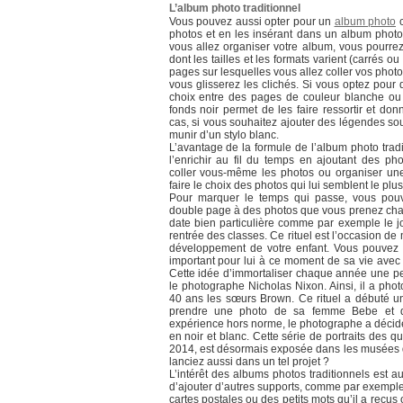
L’album photo traditionnel
Vous pouvez aussi opter pour un
album photo
c
photos et en les insérant dans un album photo
vous allez organiser votre album, vous pourrez 
dont les tailles et les formats varient (carrés o
pages sur lesquelles vous allez coller vos phot
vous glisserez les clichés. Si vous optez pour
choix entre des pages de couleur blanche ou 
fonds noir permet de les faire ressortir et do
cas, si vous souhaitez ajouter des légendes sou
munir d’un stylo blanc.
L’avantage de la formule de l’album photo trad
l’enrichir au fil du temps en ajoutant des p
coller vous-même les photos ou organiser un
faire le choix des photos qui lui semblent le plu
Pour marquer le temps qui passe, vous pou
double page à des photos que vous prenez cha
date bien particulière comme par exemple le j
rentrée des classes. Ce rituel est l’occasion de
développement de votre enfant. Vous pouvez l
important pour lui à ce moment de sa vie avec 
Cette idée d’immortaliser chaque année une p
le photographe Nicholas Nixon. Ainsi, il a p
40 ans les sœurs Brown. Ce rituel a débuté u
prendre une photo de sa femme Bebe et de
expérience hors norme, le photographe a décid
en noir et blanc. Cette série de portraits des 
2014, est désormais exposée dans les musées d
lanciez aussi dans un tel projet ?
L’intérêt des albums photos traditionnels est a
d’ajouter d’autres supports, comme par exemple
cartes postales ou des petits mots qu’il a reçus 