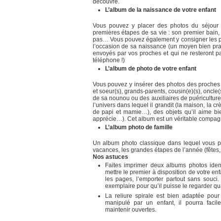
découvre.
L’album de la naissance de votre enfant
Vous pouvez y placer des photos du séjour 
premières étapes de sa vie : son premier bain,
pas… Vous pouvez également y consigner les p
l’occasion de sa naissance (un moyen bien pra
envoyés par vos proches et qui ne resteront 
téléphone !)
L’album de photo de votre enfant
Vous pouvez y insérer des photos des proches d
et soeur(s), grands-parents, cousin(e)(s), oncle(
de sa nounou ou des auxiliaires de puéricultur
l’univers dans lequel il grandit (la maison, la c
de papi et mamie…), des objets qu’il aime bi
apprécie…). Cet album est un véritable compagn
L’album photo de famille
Un album photo classique dans lequel vous 
vacances, les grandes étapes de l’année (fêtes
Nos astuces
Faites imprimer deux albums photos iden
mettre le premier à disposition de votre enfa
les pages, l’emporter partout sans souci
exemplaire pour qu’il puisse le regarder qu
La reliure spirale est bien adaptée pou
manipulé par un enfant, il pourra facil
maintenir ouvertes.