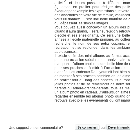
activités et de ses passions à différents 
également en profiter pour rédiger des peti
évoquer par exemple les expressions que votre 
des anecdotes de votre vie de famille, vos recet
vous lui donnez... C’est une belle manière d
qui dépassent les simples images.
Vous pouvez aussi concevoir un album des ph
Quand il aura grandi, il sera heureux d’y retro
d’école et ses enseignants. Ce sera une bel
années à l’école maternelle primaire, au collège
rechercher le nom de ses petits copains, re
récréation et se replonger dans les ambia
adolescence...
Il existe enfin des mini albums au format a
pour une occasion spéciale : un anniversaire, 
marquant. L’album photo est une belle idée d
pour ses proches et à offrir à l’occasion d’un
d’année. Les cadeaux Do it yourself font bien s
de montrer à ses proches combien on les aime
en profiter tout au long des années. Ils auront
jolies photos et de se remémorer de doux sou
parents ou arrière-grands-parents, tous les me
un album photo en cadeau. D’ailleurs, on aime 
regarder ensemble les albums photo quand on 
retrouve avec joie les évènements qui ont marqué
Une suggestion, un commentaire?
ou