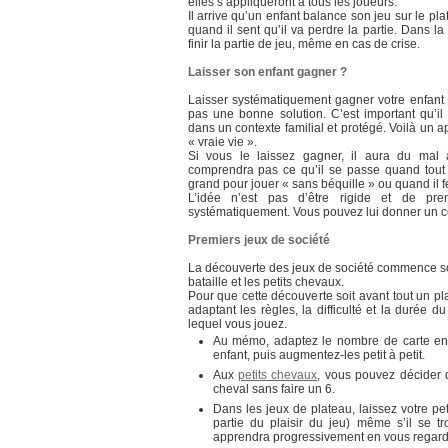
elles s’appliqueront à tous les joueurs.
Il arrive qu’un enfant balance son jeu sur le pla
quand il sent qu’il va perdre la partie. Dans 
finir la partie de jeu, même en cas de crise.
Laisser son enfant gagner ?
Laisser systématiquement gagner votre enfant o
pas une bonne solution. C’est important qu’i
dans un contexte familial et protégé. Voilà un ap
« vraie vie ».
Si vous le laissez gagner, il aura du mal à
comprendra pas ce qu’il se passe quand tout 
grand pour jouer « sans béquille » ou quand il f
L’idée n’est pas d’être rigide et de pre
systématiquement. Vous pouvez lui donner un c
Premiers jeux de société
La découverte des jeux de société commence s
bataille et les petits chevaux.
Pour que cette découverte soit avant tout un pla
adaptant les règles, la difficulté et la durée d
lequel vous jouez.
Au mémo, adaptez le nombre de carte en 
enfant, puis augmentez-les petit à petit.
Aux
petits chevaux
, vous pouvez décider q
cheval sans faire un 6.
Dans les jeux de plateau, laissez votre peti
partie du plaisir du jeu) même s’il se t
apprendra progressivement en vous regard