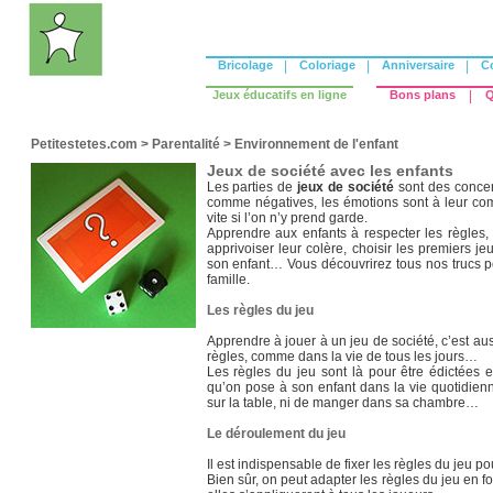
Bricolage
|
Coloriage
|
Anniversaire
|
C
Jeux éducatifs en ligne
Bons plans
|
Q
Petitestetes.com
>
Parentalité
>
Environnement de l'enfant
Jeux de société avec les enfants
Les parties de
jeux de société
sont des concen
comme négatives, les émotions sont à leur com
vite si l’on n’y prend garde.
Apprendre aux enfants à respecter les règles,
apprivoiser leur colère, choisir les premiers j
son enfant… Vous découvrirez tous nos trucs po
famille.
Les règles du jeu
Apprendre à jouer à un jeu de société, c’est a
règles, comme dans la vie de tous les jours…
Les règles du jeu sont là pour être édictées 
qu’on pose à son enfant dans la vie quotidienn
sur la table, ni de manger dans sa chambre…
Le déroulement du jeu
Il est indispensable de fixer les règles du jeu pou
Bien sûr, on peut adapter les règles du jeu en f