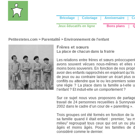
Bricolage
|
Coloriage
|
Anniversaire
|
C
Jeux éducatifs en ligne
Bons plans
|
Q
Petitestetes.com
>
Parentalité
>
Environnement de l'enfant
Frères et sœurs
La place de chacun dans la fratrie
Les relations entre frères et sœurs préoccupen
avons souvent vécues nous-mêmes et elles n
moins bons souvenirs. En fonction de nos prop
avoir des enfants rapprochés en espérant qu’il
de jeux ou au contraire laisser un écart plus o
conflits ou attendre que le ou les premiers soie
une règle ? La place dans la famille a-t-elle 
l’enfant ? Et induit-elle un comportement ?
Sur ce sujet nous vous proposons de partage
travail de 24 personnes recueillies à Sunnyva
2002 dans le cadre d’un cour de « parenting ».
Trois groupes ont été formés en fonction de la
sa famille quand il était enfant : premier, “au 
milieu” regroupait tous ceux qui ont un ou plus
âgés et moins âgés. Pour les familles de d
considéré comme le dernier.