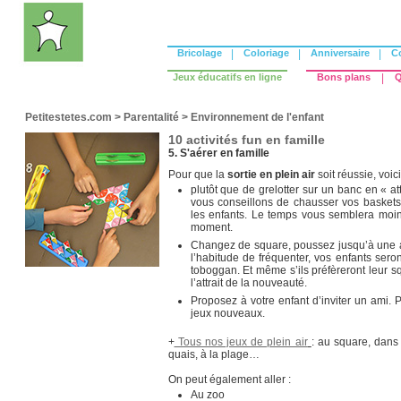
Bricolage
|
Coloriage
|
Anniversaire
|
C
Jeux éducatifs en ligne
Bons plans
|
Q
Petitestetes.com
>
Parentalité
>
Environnement de l'enfant
10 activités fun en famille
5. S'aérer en famille
Pour que la
sortie en plein air
soit réussie, voic
plutôt que de grelotter sur un banc en « 
vous conseillons de chausser vos baskets
les enfants. Le temps vous semblera moi
moment.
Changez de square, poussez jusqu’à une a
l’habitude de fréquenter, vos enfants ser
toboggan. Et même s’ils préfèreront leur sq
l’attrait de la nouveauté.
Proposez à votre enfant d’inviter un ami. 
jeux nouveaux.
+
Tous nos jeux de plein air
: au square, dans
quais, à la plage…
On peut également aller :
Au zoo