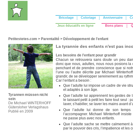
Bricolage
|
Coloriage
|
Anniversaire
|
C
Jeux éducatifs en ligne
Bons plans
|
Q
Petitestetes.com
>
Parentalité
>
Développement de l'enfant
La tyrannie des enfants n'est pas inc
Les besoins de l'enfant pour grandir
Chacun se retrouvera sans doute un peu dans 
donc que nous, adultes, nous nous posions la q
penchant et de prendre conscience que si notr
l’une ou l’autre décrite par Michael Winterhof
grandir, de se développer sereinement au rythme
Car l’enfant a besoin :
Que l’adulte lui impose un cadre de vie str
et adaptés à son âge.
Tyrannen müssen nicht
Que l’adulte lui apprennent les gestes de l
sein
le laissant petit à petit les faire tout seul :
De Michael WINTERHOFF
laver, s’habiller, se laver les mains avant d’
Gütersloher Verlagshaus
Que l’adulte lui donne de son temps 
Publié en 2009
l’accompagner. Michael Winterhoff insist
ne passe plus avec nos enfants.
Que l’adulte sache se mettre calmement à
par le pouvoir des cris, l’impatience et les 