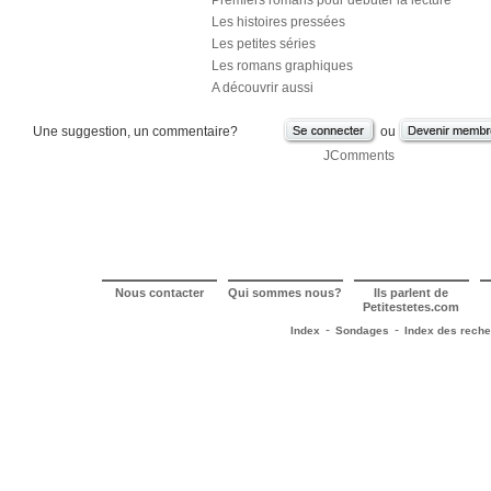
Premiers romans pour débuter la lecture
Les histoires pressées
Les petites séries
Les romans graphiques
A découvrir aussi
Une suggestion, un commentaire?
ou
JComments
Nous contacter
Qui sommes nous?
Ils parlent de
Petitestetes.com
-
-
Index
Sondages
Index des rech