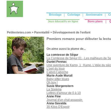
Bricolage
|
Coloriage
|
Anniversaire
|
C
Jeux éducatifs en ligne
Bons plans
|
Q
Petitestetes.com
>
Parentalité
>
Développement de l'enfant
Premiers romans pour débuter la lectu
On aime aussi la plume de...
La comtesse de Ségur
La Comtesse de Ségur 01 - Les malheurs de S
Daniel Pennac
Une aventure de Kamo, 1 : Kamo. L'idée du sièc
L'oeil du loup
Cabot-Caboche
Marie-Aude Murail
Baby-sitter blues
Oh boy !
Susie Morgenstern
La Sixième
Lettres d'amour de 0 à 10
Anne Fine
Journal d'un chat assassin
Anna Gavalda
35 Kilos D'Espoir