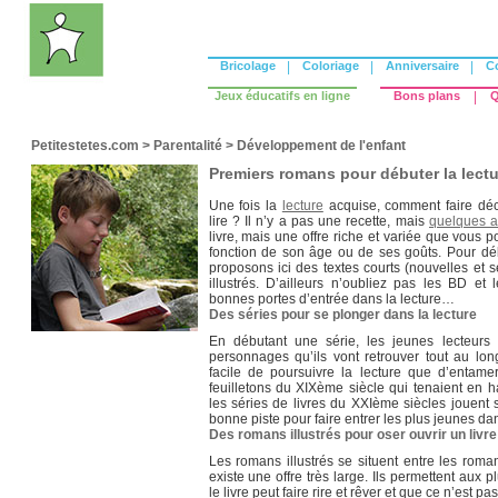
Bricolage
|
Coloriage
|
Anniversaire
|
C
Jeux éducatifs en ligne
Bons plans
|
Q
Petitestetes.com
>
Parentalité
>
Développement de l'enfant
Premiers romans pour débuter la lectu
Une fois la
lecture
acquise, comment faire déco
lire ? Il n’y a pas une recette, mais
quelques a
livre, mais une offre riche et variée que vous 
fonction de son âge ou de ses goûts. Pour dé
proposons ici des textes courts (nouvelles et s
illustrés. D’ailleurs n’oubliez pas les BD et
bonnes portes d’entrée dans la lecture…
Des séries pour se plonger dans la lecture
En débutant une série, les jeunes lecteurs
personnages qu’ils vont retrouver tout au lo
facile de poursuivre la lecture que d’entam
feuilletons du XIXème siècle qui tenaient en h
les séries de livres du XXIème siècles jouent 
bonne piste pour faire entrer les plus jeunes dans
Des romans illustrés pour oser ouvrir un livre
Les romans illustrés se situent entre les rom
existe une offre très large. Ils permettent aux p
le livre peut faire rire et rêver et que ce n’est p