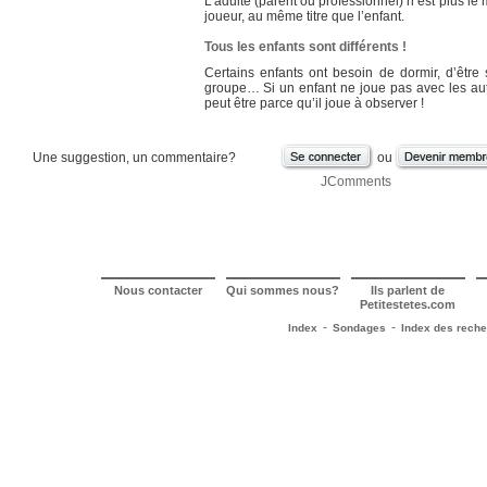
L’adulte (parent ou professionnel) n’est plus le 
joueur, au même titre que l’enfant.
Tous les enfants sont différents !
Certains enfants ont besoin de dormir, d’être 
groupe… Si un enfant ne joue pas avec les autr
peut être parce qu’il joue à observer !
Une suggestion, un commentaire?
ou
JComments
Nous contacter
Qui sommes nous?
Ils parlent de
Petitestetes.com
-
-
Index
Sondages
Index des rech