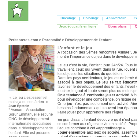
Bricolage
|
Coloriage
|
Anniversaire
|
C
Jeux éducatifs en ligne
Bons plans
|
Q
Petitestetes.com
>
Parentalité
>
Développement de l'enfant
L’enfant et le jeu
A l’occasion des 5èmes rencontres Asmae*, Je
montré l’importance du jeu dans le développeme
Le jeu c’est la vie, l’enfant joue 24h/24. Tous l
travaillent, ceux qui vivent dans la rue, jouent 
les objets et les situations du quotidien.
Dans les pays occidentaux, le jeu est enfermé d
associé à des objets.
Le jeu se fait éducatif
favoriser le développement des enfants, l’éveil d
toucher, le gout et l’ouïe seront plus ou moins pr
On a tendance à confondre jeu et activité
. A f
« Le jeu c’est essentiel
pour développer une compétence, on risque de
mais ça ne sert à rien. »
Or le jeu n’est pas seulement une activité. Ain
Jean Epstein
besoins fondamentaux qui trouvent leur épanoui
* Asmae – Association
Faire jouer pour apprendre des règles
Sœur Emmanuelle est une
ONG de développement
En grandissant l’enfant découvre qu’il n’est pas
internationale spécialisée
se conformer aux règles de vie en société. Pro
dans le développement de
l’adulte contribue à cet «apprentissage ».
Jouer ensemble
aux jeux de société, assembl
l’enfant. Elle est présente
autant d’occasions d’apprendre ces règles. L’id