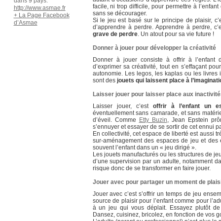
dans 9 pays.
facile, ni trop difficile, pour permettre à l’enf
http://www.asmae.fr
sans se décourager.
+ La Page Facebook
Si le jeu est basé sur le principe de plaisir, c’
d’Asmae
d’apprendre à perdre. Apprendre à perdre, c’
grave de perdre
. Un atout pour sa vie future !
Donner à jouer pour développer la créativité
Donner à jouer consiste à offrir à l’enfant 
d’exprimer sa créativité, tout en s’effaçant pou
autonomie. Les legos, les kaplas ou les livres 
sont des
jouets qui laissent place à l’imaginati
Laisser jouer pour laisser place aux inactivité
Laisser jouer, c’est
offrir à l’enfant un e
éventuellement sans camarade, et sans matériel
d’éveil. Comme
Etty Buzin
, Jean Epstein prôn
s’ennuyer et essayer de se sortir de cet ennui 
En collectivité, cet espace de liberté est aussi 
sur-aménagement des espaces de jeu et des es
souvent l’enfant dans un « jeu dirigé ».
Les jouets manufacturés ou les structures de je
d’une supervision par un adulte, notamment dans
risque donc de se transformer en faire jouer.
Jouer avec pour partager un moment de plais
Jouer avec c’est s’offrir un temps de jeu ense
source de plaisir pour l’enfant comme pour l’ad
à un jeu qui vous déplait. Essayez plutôt de 
Dansez, cuisinez, bricolez, en fonction de vos g