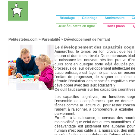
Bricolage
|
Coloriage
|
Anniversaire
|
C
Jeux éducatifs en ligne
Bons plans
|
Q
Petitestetes.com
>
Parentalité
>
Développement de l'enfant
Le développement des capacités cognit
Aujourd'hui, le temps où l'on croyait que le
pleurer et dormir est révolu. De nombreuses ét
la naissance les nouveau-nés font preuve d'inc
qu'ils sont en quelque sorte déjà équipés pou
processus de leur développement intellectuel ne 
L'apprentissage est façonné par tout un ensem
l'enfant de progresser, de stagner ou même 
déroule l'évolution des capacités cognitives chez
développer avec des jeux éducatifs ?
Ce qu'il faut savoir sur les capacités cognitive
Les capacités cognitives, ou
fonctions cogn
l'ensemble des compétences que ce dernier uti
tâches comme la lecture ou pour rester concent
l'aident à raisonner, à comprendre, à exploiter e
parviennent.
En effet, à la naissance, le cerveau des nour
moins câblé que celui des autres mammifères. 
désavantage est justement une aubaine pour 
humain n'est pas câblé à la naissance, des mill
se créer facilement en dehors de l'utérus et tout 