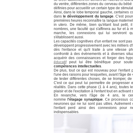
du ventre, différentes zones du cerveau du bébé s
définies pour accueillir un certain type de stimula
Ainsi, dans le lobe temporal gauche, certaines c
dans
le développement du langage
. C'est pou
premières heures reconnaître la langue maternelle
in utero. De même, bien qu'étant tout petit, 
nombres, une faculté qui s'affinera au fur et à m
marche, les connexions qui lui serviront q
s'établissent aussi.
Les capacités cognitives d'un enfant ne sont pas 
développent progressivement avec les milliers d'
dès l'enfance et qu'il traite à une vitesse 
confronté à des évènements et à diverses situa
acquérir des connaissances et forger des hypo
éducatif
peut lui être bénéfique pour sout
compétences intellectuelles
.
De plus, tout ce qui est nouveau pour l'enfant p
l'une des raisons pour lesquelles, avant l'âge de 4
de tester différentes choses, de se tromper, 
C'est ce qui peut lui permettre de progresser 
réalités. Dans cette phase (1 à 4 ans), toutes 
plaisir et de l'excitation à l'enfant tout en activa
En revanche, vers l'âge de 4 ans, le ce
nomme
l'élagage synaptique
. Ce processus co
neurones qui ne lui sont pas utiles. Autrement d
l'enfant perd ainsi des connexions pour n
indispensables.