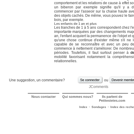
comportement et les relations de cause à effet son
un biberon par exemple signifie qu'il y a d
commencer par l'asseoir sur la chaise haute av
des objets cachés. De même, vous pouvez le fair
bois, par exemple.
Les enfants de 1 an et plus
Les tranches de 1 à 5 ans correspondent chez l'
importante marquées par des changements majeurs.
an, l'enfant acquiert la permanence de l'objet et
qu'une chose continue d'exister même s'il ne le
capable de se reconnaître et avec un peu de
commence à nettement s'améliorer. De nombreus
périodes. Toutefois, il faut surtout penser à
d
mobilité favorisant notamment la compréhens
relationnelles.
Une suggestion, un commentaire?
ou
JComments
Nous contacter
Qui sommes nous?
Ils parlent de
Petitestetes.com
-
-
Index
Sondages
Index des rech