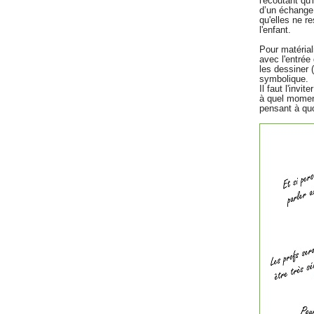
l'écoutant qu'
d’un échange 
qu'elles ne r
l'enfant.
Pour matérial
avec l'entrée 
les dessiner 
symbolique.
Il faut l'invi
à quel moment
pensant à quo