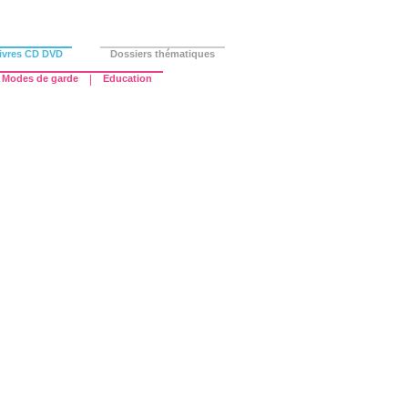
ivres CD DVD
Dossiers thématiques
Modes de garde
|
Education