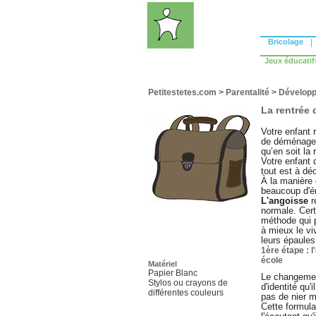
Bricolage
|
Jeux éducatif
Petitestetes.com
>
Parentalité
>
Développ
La rentrée
Votre enfant
de déménager 
qu’en soit la 
Votre enfant 
tout est à déc
À la manière 
beaucoup d'é
L'angoisse
re
normale. Cert
méthode qui p
à mieux le viv
leurs épaule
1ère étape : 
école
Matériel
Papier Blanc
Le changement
Stylos ou crayons de
d'identité qu'
différentes couleurs
pas de nier m
Cette formulat