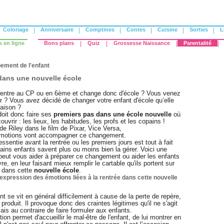
Coloriage
|
Anniversaire
|
Comptines
|
Contes
|
Cuisine
|
Sorties
|
L
s en ligne
Bons plans
|
Quiz
|
Grossesse Naissance
|
Parentalité
|
ement de l'enfant
 dans une nouvelle école
 rentre au CP ou en 6ème et change donc d'école ? Vous venez
? Vous avez décidé de changer votre enfant d'école qu’elle
raison ?
doit donc faire ses
premiers pas dans une école nouvelle
où
ouvrir : les lieux, les habitudes, les profs et les copains !
de Riley dans le film de Pixar, Vice Versa,
motions vont accompagner ce changement.
ssentie avant la rentrée ou les premiers jours est tout à fait
ains enfants savent plus ou moins bien la gérer. Voici une
eut vous aider à préparer ce changement ou aider les enfants
re, en leur faisant mieux remplir le cartable qu'ils portent sur
s dans cette
nouvelle école
.
l'expression des émotions liées à la rentrée dans cette nouvelle
 se vit en général difficilement à cause de la perte de repère,
il produit. Il provoque donc des craintes légitimes qu'il ne s'agit
ais au contraire de faire formuler aux enfants.
ion permet d'accueillir le mal-être de l'enfant, de lui montrer en