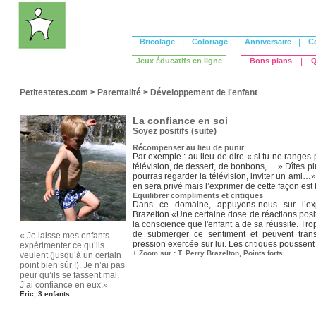
Bricolage
|
Coloriage
|
Anniversaire
|
C
Jeux éducatifs en ligne
Bons plans
|
Q
Petitestetes.com
>
Parentalité
>
Développement de l'enfant
La confiance en soi
Soyez positifs (suite)
Récompenser au lieu de punir
Par exemple : au lieu de dire « si tu ne ranges
télévision, de dessert, de bonbons,… » Dîtes plu
pourras regarder la télévision, inviter un ami…» I
en sera privé mais l’exprimer de cette façon est
Equilibrer compliments et critiques
Dans ce domaine, appuyons-nous sur l’exp
Brazelton «Une certaine dose de réactions pos
la conscience que l'enfant a de sa réussite. Trop
de submerger ce sentiment et peuvent tran
« Je laisse mes enfants
pression exercée sur lui. Les critiques poussent l
expérimenter ce qu’ils
+ Zoom sur : T. Perry Brazelton, Points forts
veulent (jusqu’à un certain
point bien sûr !). Je n’ai pas
peur qu’ils se fassent mal.
J’ai confiance en eux.»
Eric, 3 enfants