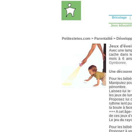
Bricolage
|
Jeux éducatif
Petitestetes.com
>
Parentalité
>
Développ
Jeux d'éve
Avec une lamp
cache dans le
mois à 6 ans
Gymboree
.
Une découver
Pour les bébé
Manipulez pou
pénombre.
Laissez-lui le
les jeux de lu
Proposez lui d
rythme lent pu
la boule à face
+++ A cet âge-
de ces jeux d’
Le jeu du ray
Pour les bébé
Proposez à vo