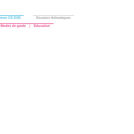
ivres CD DVD
Dossiers thématiques
Modes de garde
|
Education