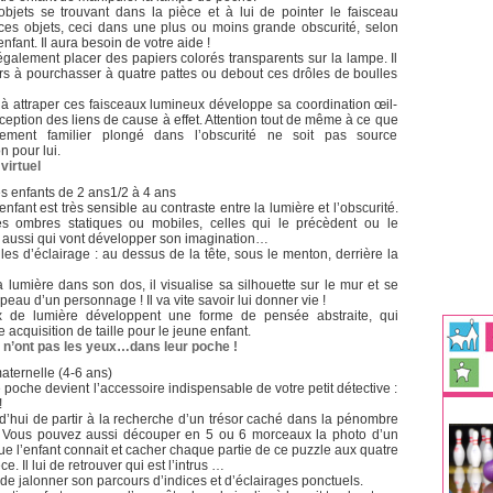
jets se trouvant dans la pièce et à lui de pointer le faisceau
ces objets, ceci dans une plus ou moins grande obscurité, selon
enfant. Il aura besoin de votre aide !
galement placer des papiers colorés transparents sur la lampe. Il
rs à pourchasser à quatre pattes ou debout ces drôles de boulles
à attraper ces faisceaux lumineux développe sa coordination œil-
ception des liens de cause à effet. Attention tout de même à ce que
ement familier plongé dans l’obscurité ne soit pas source
 pour lui.
virtuel
s enfants de 2 ans1/2 à 4 ans
’enfant est très sensible au contraste entre la lumière et l’obscurité.
es ombres statiques ou mobiles, celles qui le précèdent ou le
s aussi qui vont développer son imagination…
les d’éclairage : au dessus de la tête, sous le menton, derrière la
a lumière dans son dos, il visualise sa silhouette sur le mur et se
peau d’un personnage ! Il va vite savoir lui donner vie !
 de lumière développent une forme de pensée abstraite, qui
 acquisition de taille pour le jeune enfant.
 n’ont pas les yeux…dans leur poche !
maternelle (4-6 ans)
e poche devient l’accessoire indispensable de votre petit détective :
!
urd’hui de partir à la recherche d’un trésor caché dans la pénombre
 Vous pouvez aussi découper en 5 ou 6 morceaux la photo d’un
 l’enfant connait et cacher chaque partie de ce puzzle aux quatre
ce. Il lui de retrouver qui est l’intrus …
de jalonner son parcours d’indices et d’éclairages ponctuels.