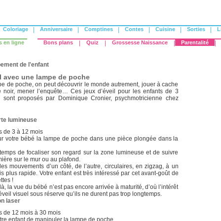
Coloriage
|
Anniversaire
|
Comptines
|
Contes
|
Cuisine
|
Sorties
|
L
s en ligne
Bons plans
|
Quiz
|
Grossesse Naissance
|
Parentalité
|
ement de l'enfant
il avec une lampe de poche
e de poche, on peut découvrir le monde autrement, jouer à cache
 noir, mener l’enquête… Ces jeux d’éveil pour les enfants de 3
 sont proposés par Dominique Cronier, psychmotricienne chez
te lumineuse
s de 3 à 12 mois
r votre bébé la lampe de poche dans une pièce plongée dans la
 temps de focaliser son regard sur la zone lumineuse et de suivre
mière sur le mur ou au plafond.
es mouvements d’un côté, de l’autre, circulaires, en zigzag, à un
is plus rapide. Votre enfant est très intéressé par cet avant-goût de
ttes !
là, la vue du bébé n’est pas encore arrivée à maturité, d’où l’intérêt
éveil visuel sous réserve qu’ils ne durent pas trop longtemps.
on laser
s de 12 mois à 30 mois
tre enfant de manipuler la lampe de poche.