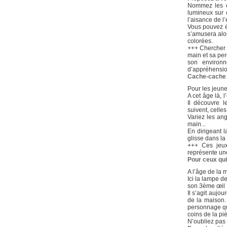
Nommez les ob
lumineux sur 
l’aisance de l’
Vous pouvez é
s’amusera alo
colorées.
+++ Chercher 
main et sa per
son environn
d’appréhension
Cache-cache 
Pour les jeune
A cet âge là, l
Il découvre l
suivent, celle
Variez les ang
main...
En dirigeant l
glisse dans la 
+++ Ces jeux
représente une
Pour ceux qui
A l’âge de la 
Ici la lampe d
son 3ème œil 
Il s’agit aujo
de la maison.
personnage que
coins de la piè
N’oubliez pas 