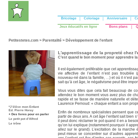
Bricolage
|
Coloriage
|
Anniversaire
|
C
Jeux éducatifs en ligne
Bons plans
|
Q
Petitestetes.com
>
Parentalité
>
Développement de l'enfant
L'apprentissage de la propreté chez l'
C’est quand le bon moment pour apprendre la 
Il est également préférable que cet apprenti
vie affective de l’enfant n’est pas troublée
nouveau-né dans la famille, …) et où il n’est pa
sait qu’à cet âge, le négativisme peut être import
Vous vous dites que cela fait beaucoup de con
attendez le bon moment vous avez plus de cha
rapide et se fasse de manière naturelle et dét
Laurence Pernoud: « chaque enfant a son propre
*J’élève mon Enfant
Ed. Pierre Horay
Enfin de nombreux spécialistes pensent que cet
+ Des livres pour en parler
partir de deux ans. A cet âge l’enfant sait bien 
Le petit pot d’Alfred
il peut donc réclamer le pot quand il en a bes
Le trône
qu’on lui explique (notamment pourquoi il appre
allez sur le grand). L’excitation de la marche 
peut mieux se concentrer sur d’autres apprenti