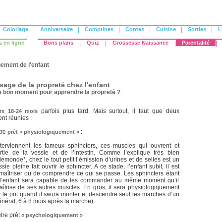
Coloriage
|
Anniversaire
|
Comptines
|
Contes
|
Cuisine
|
Sorties
|
L
s en ligne
Bons plans
|
Quiz
|
Grossesse Naissance
|
Parentalité
|
ement de l'enfant
sage de la propreté chez l'enfant
e bon moment pour apprendre la propreté ?
parfois plus tard. Mais surtout, il faut que deux
rs 18-24 mois
ent réunies :
tre
:
prêt « physiologiquement
»
nterviennent les fameux sphincters, ces muscles qui ouvrent et
rtie de la vessie et de l’intestin. Comme l’explique très bien
emonde*, chez le tout petit l’émission d’urines et de selles est un
ssie pleine fait ouvrir le sphincter. A ce stade, l’enfant subit, il est
maîtriser ou de comprendre ce qui se passe. Les sphincters étant
 l’enfant sera capable de les commander au même moment qu’il
aîtrise de ses autres muscles. En gros, il sera physiologiquement
ur le pot quand il saura monter et descendre seul les marches d’un
énéral, 6 à 8 mois après la marche).
être prêt
:
«
psychologiquement »