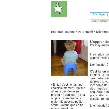
Bricolage
|
Jeux éducatif
Petitestetes.com
>
Parentalité
>
Développ
L'apprentis
C’est quand l
Il se situe
ve
conditions soi
L’enfant doit ê
C’est là qu’i
ferment la so
Jeannette Toul
réflexe : la ve
«En fait c’est l’enfant qui
incapable de 
choisit le moment. Ma fille
des muscles,
aînée a décidé de se
acquérra la m
passer de couches le jour
prêt à aller s
où je suis rentrée de la
escalier (en g
maternité avec sa petite
sœur. J’avoue que ça ne
L ’enfant doit 
m’arrangeait pas