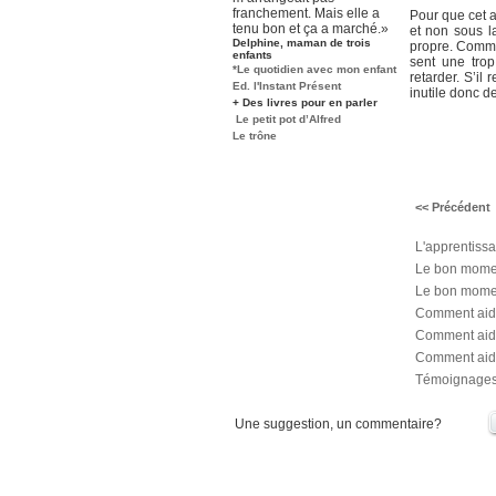
franchement. Mais elle a
Pour que cet a
tenu bon et ça a marché.»
et non sous la
Delphine, maman de trois
propre. Comme 
enfants
sent une trop
*Le quotidien avec mon enfant
retarder. S’il
Ed. l'Instant Présent
inutile donc d
+ Des livres pour en parler
Le petit pot d’Alfred
Le trône
<< Précédent
L'apprentissa
Le bon momen
Le bon moment
Comment aide
Comment aide
Comment aider
Témoignage
Une suggestion, un commentaire?