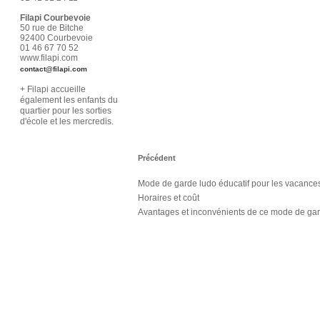
Filapi Courbevoie
50 rue de Bitche
92400 Courbevoie
01 46 67 70 52
www.filapi.com
contact@filapi.com
+ Filapi accueille
également les enfants du
quartier pour les sorties
d'école et les mercredis.
Précédent
Mode de garde ludo éducatif pour les vacances 
Horaires et coût
Avantages et inconvénients de ce mode de ga