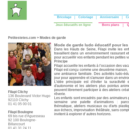
Bricolage
|
Coloriage
|
Anniversaire
|
C
Jeux éducatifs en ligne
Bons plans
|
Q
Petitestetes.com
>
Modes de garde
Mode de garde ludo éducatif pour les 
Dans les Hauts de Seine, Filapi invite les enf
travaillent dans un environnement rassurant 
pour accueillir vos enfants pendant les petites v
Principe
Filapi accueille les enfants à l’occasion des vac
Filapi est conçu comme une deuxième maison, le
une ambiance familiale. Des activités ludo-é
jour pour apprendre et s'amuser dans un environ
L’idée principale est d'éviter la suractivi
d'autonomie et les ateliers plus pointus anim
peuvent librement participer à des ateliers créat
Filapi Clichy
rêverie.
136 Boulevard Victor Hugo
Les enfants sont encadrés par des animateurs p
92110 Clichy
semaine une palette d'animations : parc
01 41 05 00 01
thématique, ateliers musicaux ou d'arts plastique
aux échecs, improvisation théâtrale, sans compt
Filapi Boulogne
invitent à explorer d' autres horizons.
69 bis rue d'Aguesseau
92 100 Boulogne-
Billancourt
01 41 31 24 11