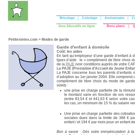
Bricolage
|
Coloriage
|
Anniversaire
|
C
Jeux éducatifs en ligne
Bons plans
|
Q
Petitestetes.com
>
Modes de garde
Garde d'enfant à domicile
Coût: les aides
En tant qu’employeur d’une garde d’enfant à d
types d’aide : le « complément de libre choix 
de la
PAJE
(voir conditions auprès de votre CAF)
La PAJE (Prestation d’Accueil du Jeune Enfan
La PAJE concerne tous les parents d’enfants n
d’adoption au 1er janvier 2004. Elle comprend u
complément de libre choix du mode de garde
volets :
une prise en charge partielle de la rémun
le montant varie en fonction de vos resso
(entre 83,54 € et 441,63 € selon votre ca
les cas, un minimum de 15 % du salaire ver
Une prise en charge partielle des cotisatio
sociales dues dans la limite de 388 € pa
enfant / et 194 € par mois pour un enfant de
Bon à savoir : Dès votre immatriculation à 