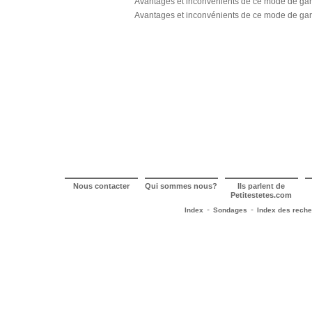
Avantages et inconvénients de ce mode de gar
Avantages et inconvénients de ce mode de ga
Nous contacter
Qui sommes nous?
Ils parlent de
Petitestetes.com
-
-
Index
Sondages
Index des rech