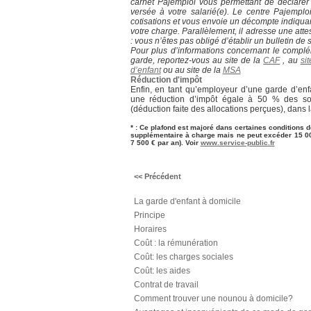
carnet Pajemploi vous permettant de déclare
versée à votre salarié(e). Le centre Pajemploi
cotisations et vous envoie un décompte indiquan
votre charge. Parallèlement, il adresse une attes
: vous n’êtes pas obligé d’établir un bulletin de s
Pour plus d’informations concernant le compl
garde, reportez-vous au site de la
CAF
, au
si
d’enfant
ou au site de la
MSA
Réduction d'impôt
Enfin, en tant qu’employeur d’une garde d’enf
une réduction d’impôt égale à 50 % des s
(déduction faite des allocations perçues), dans l
* : Ce plafond est majoré dans certaines conditions 
supplémentaire à charge mais ne peut excéder 15 00
7 500 € par an). Voir
www.service-public.fr
<< Précédent
La garde d'enfant à domicile
Principe
Horaires
Coût : la rémunération
Coût: les charges sociales
Coût: les aides
Contrat de travail
Comment trouver une nounou à domicile?