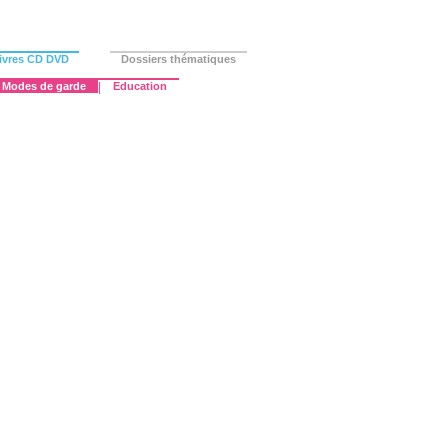
ivres CD DVD
Dossiers thématiques
Modes de garde
|
Education