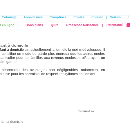
Coloriage
|
Anniversaire
|
Comptines
|
Contes
|
Cuisine
|
Sorties
|
L
s en ligne
Bons plans
|
Quiz
|
Grossesse Naissance
|
Parentalité
|
ant à domicile
fant à domicile
est actuellement la formule la moins développée. Il
lle constitue un mode de garde plus onéreux que les autres modes
particulier pour les familles aux revenus modestes et/ou ayant un
aire garder.
e néanmoins des avantages non négligeables, notamment en
lesse pour les parents et de respect des rythmes de l’enfant.
Suivant >>
fant à domicile