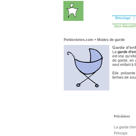
Bricolage
|
Jeux éducatif
Petitestetes.com
>
Modes de garde
Garde d'enf
La
garde d’en
est vrai qu’e
de garde, en 
seul enfant à f
Elle présent
termes de soup
Précédent
La garde d'en
Principe